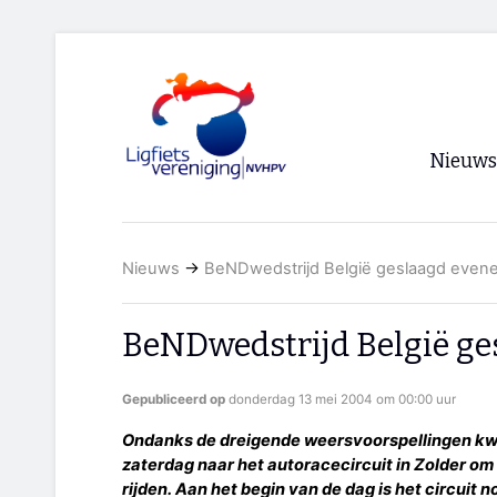
Nieuws
Voorpagi
Nieuws
→
BeNDwedstrijd België geslaagd even
Archief
RSS
BeNDwedstrijd België g
Gepubliceerd op
donderdag 13 mei 2004 om 00:00 uur
Ondanks de dreigende weersvoorspellingen k
zaterdag naar het autoracecircuit in Zolder om
rijden. Aan het begin van de dag is het circuit n