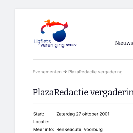
Nieuws
Voorpagi
Evenementen
→
PlazaRedactie vergadering
Archief
RSS
PlazaRedactie vergaderi
Start:
Zaterdag 27 oktober 2001
Locatie:
Meer info:
Ren&eacute; Voorburg