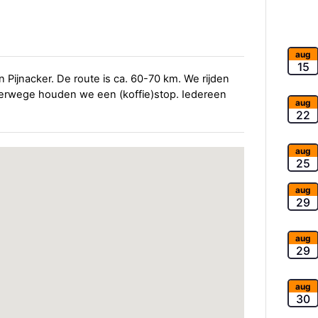
aug
15
n Pijnacker. De route is ca. 60-70 km. We rijden
verwege houden we een (koffie)stop. Iedereen
aug
22
aug
25
aug
29
aug
29
aug
30