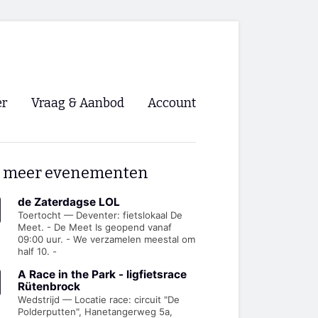
er
Vraag & Aanbod
Account
Inloggen
 meer evenementen
Registreren
ng NVHPV
de Zaterdagse LOL
Toertocht — Deventer: fietslokaal De
Meet. - De Meet Is geopend vanaf
nigingen
09:00 uur. - We verzamelen meestal om
half 10. -
ino 🡺
A Race in the Park - ligfietsrace
Rütenbrock
Wedstrijd — Locatie race: circuit "De
s.nl 🡺
Polderputten", Hanetangerweg 5a,