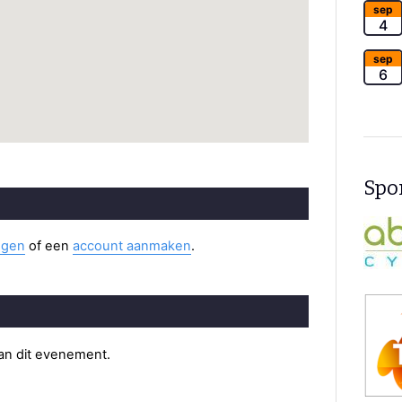
sep
4
sep
6
Spon
ggen
of een
account aanmaken
.
van dit evenement.