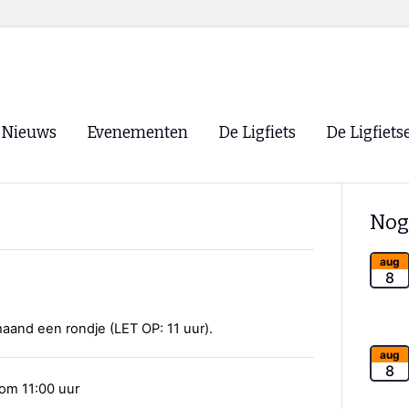
Nieuws
Evenementen
De Ligfiets
De Ligfiets
Voorpagina
Evenementen
Fietsen
Overzicht
Nog
Archief
Winkels
WK Ligfietsen 2026
Ligfietsvereningi
aug
RSS
8
Lokale Fietsvere
Paastreffen
maand een rondje (LET OP: 11 uur).
CycleVision
EHPVA & EuSup
aug
8
om 11:00 uur
Oliebollentocht
Forum ligfietser