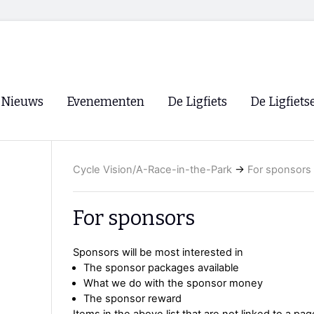
Nieuws
Evenementen
De Ligfiets
De Ligfiets
Voorpagina
Evenementen
Fietsen
Overzicht
Cycle Vision/A-Race-in-the-Park
→
For sponsors
Archief
Winkels
WK Ligfietsen 2026
Ligfietsvereningi
RSS
For sponsors
Lokale Fietsvere
Paastreffen
Sponsors will be most interested in
The sponsor packages available
CycleVision
EHPVA & EuSup
What we do with the sponsor money
The sponsor reward
Oliebollentocht
Forum ligfietser