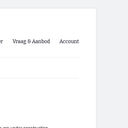
er
Vraag & Aanbod
Account
Inloggen
Registreren
ng NVHPV
nigingen
ino 🡺
s.nl 🡺