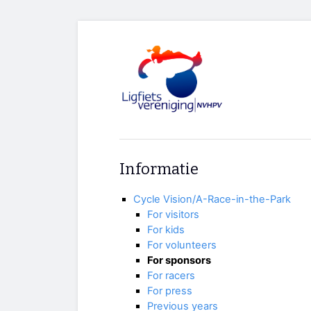
Informatie
Cycle Vision/A-Race-in-the-Park
For visitors
For kids
For volunteers
For sponsors
For racers
For press
Previous years