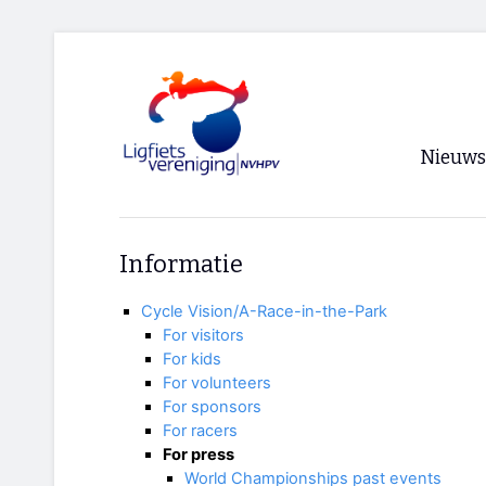
Nieuws
Voorpagi
Informatie
Archief
Cycle Vision/A-Race-in-the-Park
RSS
For visitors
For kids
For volunteers
For sponsors
For racers
For press
World Championships past events