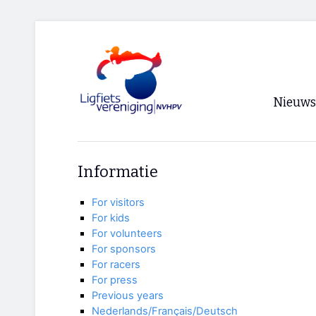
Nieuws
Voorpagi
Informatie
Archief
For visitors
RSS
For kids
For volunteers
For sponsors
For racers
For press
Previous years
Nederlands/Français/Deutsch