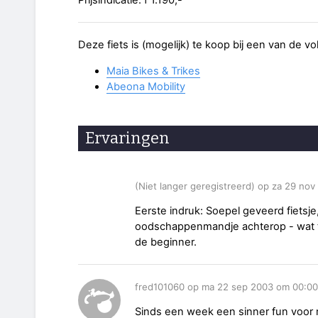
Prijsindicatie: f 1.190,-
Deze fiets is (mogelijk) te koop bij een van de v
Maia Bikes & Trikes
Abeona Mobility
Ervaringen
(Niet langer geregistreerd) op za 29 no
Eerste indruk: Soepel geveerd fietsje,
oodschappenmandje achterop - wat tru
de beginner.
fred101060 op ma 22 sep 2003 om 00:00
Sinds een week een sinner fun voor m