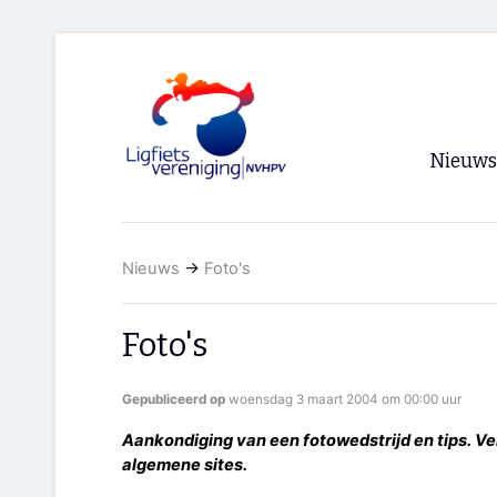
Nieuws
Voorpagi
Nieuws
→
Foto's
Archief
RSS
Foto's
Gepubliceerd op
woensdag 3 maart 2004 om 00:00 uur
Aankondiging van een fotowedstrijd en tips. Ver
algemene sites.