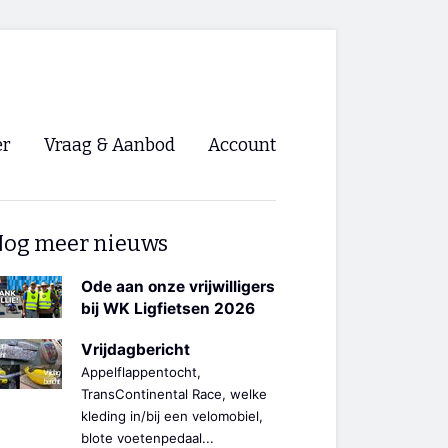
er
Vraag & Aanbod
Account
Inloggen
og meer nieuws
Registreren
ng NVHPV
Ode aan onze vrijwilligers
bij WK Ligfietsen 2026
nigingen
Vrijdagbericht
Appelflappentocht,
ino 🡺
TransContinental Race, welke
kleding in/bij een velomobiel,
s.nl 🡺
blote voetenpedaal...