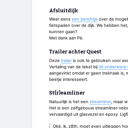
Afsluitdijk
Weer eens
een berichtje
over de mogeli
fietspaden over de dijk. We hebben het
kunnen gaan?
Met dank aan Pé.
Trailer achter Quest
Deze
trailer
is ook te gebruiken voor ee
Vertaling van de tekst bij
dit onderwerp
aangevinkt omdat er geen trekhaak is, 
beetje interesseert.
St(r)eamliner
Natuurlijk is het een
streamliner
, maar w
Het is een zelfgebouw streamliner-velom
vervaardigd uit glasvezel en epoxy. Ligfi
Oké, ik, z8th, moet even uitleggen h