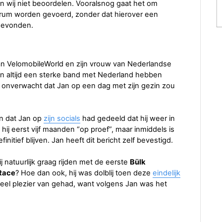
en wij niet beoordelen. Vooralsnog gaat het om
orum worden gevoerd, zonder dat hierover een
sgevonden.
van VelomobileWorld en zijn vrouw van Nederlandse
n altijd een sterke band met Nederland hebben
onverwacht dat Jan op een dag met zijn gezin zou
en dat Jan op
zijn socials
had gedeeld dat hij weer in
j eerst vijf maanden “op proef”, maar inmiddels is
finitief blijven. Jan heeft dit bericht zelf bevestigd.
j natuurlijk graag rijden met de eerste
Bülk
Race
? Hoe dan ook, hij was dolblij toen deze
eindelijk
t veel plezier van gehad, want volgens Jan was het