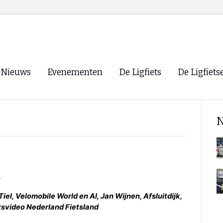
Nieuws
Evenementen
De Ligfiets
De Ligfiets
Voorpagina
Evenementen
Fietsen
Overzicht
N
Archief
Winkels
WK Ligfietsen 2026
Ligfietsvereningi
RSS
Lokale Fietsvere
Paastreffen
r
CycleVision
EHPVA & EuSup
el, Velomobile World en AI, Jan Wijnen, Afsluitdijk,
etsvideo Nederland Fietsland
Oliebollentocht
Forum ligfietser