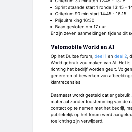
Criterium 30 minuten 12:45 - 13:15
Sprint staande start 1 ronde 13:45 - 1
Criterium 90 min start 14:45 - 16:15
Prijsuitreiking 16:30
Baan gesloten om 17 uur
Er zijn zeven aanmeldingen tijdens dit s
Velomobile World en AI
Op het Duitse forum,
deel 1
en
deel 2
, 
World gebruik zou maken van AI. Het is 
richting het bedrijf worden geuit. Volg
genereren of bewerken van afbeeldingen
klantrecensies.
Daarnaast wordt gesteld dat er gebruik
materiaal zonder toestemming van de r
contact op te nemen met het bedrijf, m
publiekelijk op het forum werd aangekaa
toelichting zijn verwijderd.