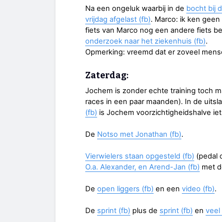
Na een ongeluk waarbij in de
bocht bij 
vrijdag afgelast (fb)
. Marco: ik ken gee
fiets van Marco nog een andere fiets b
onderzoek naar het ziekenhuis (fb)
.
Opmerking: vreemd dat er zoveel mense
Zaterdag:
Jochem is zonder echte training toch 
races in een paar maanden). In de uitsla
(fb)
is Jochem voorzichtigheidshalve iet
De
Notso met Jonathan (fb)
.
Vierwielers staan opgesteld (fb)
(pedal 
O.a. Alexander, en Arend-Jan (fb)
met do
De
open liggers (fb)
en een
video (fb)
.
De
sprint (fb)
plus de
sprint (fb)
en
veel 