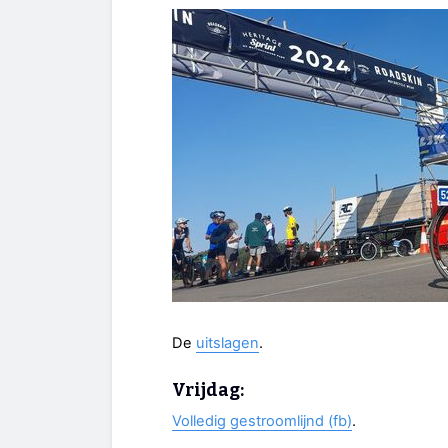
De
uitslagen
.
Vrijdag:
Volledig gestroomlijnd (fb)
.