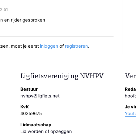
2:51
en en rijder gesproken
aatsen, moet je eerst
inloggen
of
registreren
.
Ligfietsvereniging NVHPV
Ver
Bestuur
Redac
nvhpv@ligfiets.net
hoofd
KvK
Je vi
40259675
Yout
Lidmaatschap
Lid worden of opzeggen