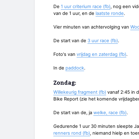
De
1 uur criterium race (fb)
, nog een vi
van de 1 uur, en de
laatste ronde
.
Vier minuten van achtervolging van
Woo
De start van de
3 uur race (fb)
.
Foto's van
vrijdag en zaterdag (fb)
.
In de
paddock
.
Zondag:
Willekeurig fragment (fb)
vanaf 2:45 in 
Bike Report (zie het komende vrijdagber
De start van de, ja
welke, race (fb)
.
Gedurende 1 uur 30 minuten sleepte J
renners rond (fb)
, niemand hielp en toe