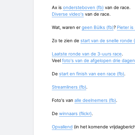
Ax is
ondersteboven (fb)
van de race.
Diverse video's
van de race.
Wat, waren er
geen Bülks (fb)
?
Pieter i
Zo te zien de
start van de snelle ronde (
Laatste ronde van de 3-uurs race
.
Veel
foto's van de afgelopen drie dagen
De
start en finish van een race (fb)
.
Streamliners (fb)
.
Foto's van
alle deelnemers (fb)
.
De
winnaars (flickr)
.
Opvallend
(in het komende vrijdagberich