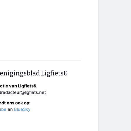
enigingsblad Ligfiets&
tie van Ligfiets&
redacteur@ligfiets.net
ndt ons ook op:
ube
en
BlueSky