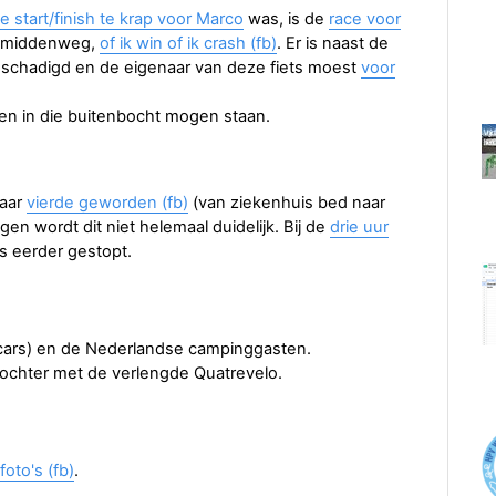
de start/finish te krap voor Marco
was, is de
race voor
n middenweg,
of ik win of ik crash (fb)
. Er is naast de
eschadigd en de eigenaar van deze fiets moest
voor
n in die buitenbocht mogen staan.
maar
vierde geworden (fb)
(van ziekenhuis bed naar
gen wordt dit niet helemaal duidelijk. Bij de
drie uur
s eerder gestopt.
cars) en de Nederlandse campinggasten.
chter met de verlengde Quatrevelo.
foto's (fb)
.