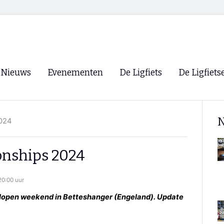
Nieuws
Evenementen
De Ligfiets
De Ligfiets
Voorpagina
Evenementen
Fietsen
Overzicht
N
024
Archief
Winkels
WK Ligfietsen 2026
Ligfietsvereningi
RSS
nships 2024
Lokale Fietsvere
Paastreffen
0:00 uur
CycleVision
EHPVA & EuSup
elopen weekend in Betteshanger (Engeland). Update
Oliebollentocht
Forum ligfietser