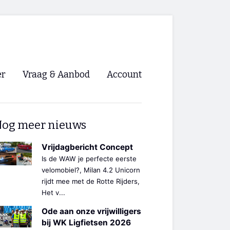
er
Vraag & Aanbod
Account
Inloggen
og meer nieuws
Registreren
ng NVHPV
Vrijdagbericht Concept
Is de WAW je perfecte eerste
nigingen
velomobiel?, Milan 4.2 Unicorn
rijdt mee met de Rotte Rijders,
Het v...
ino 🡺
Ode aan onze vrijwilligers
s.nl 🡺
bij WK Ligfietsen 2026