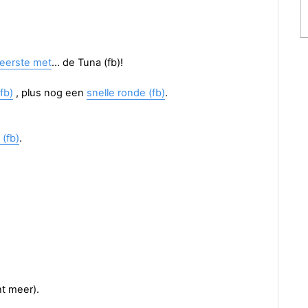
s eerste met
... de Tuna (fb)!
fb)
, plus nog een
snelle ronde (fb)
.
 (fb)
.
t meer).