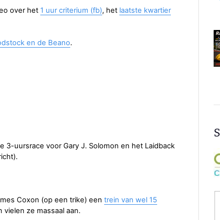
deo over het
1 uur criterium (fb)
, het
laatste kwartier
dstock en de Beano
.
S
de 3-uursrace voor Gary J. Solomon en het Laidback
icht).
ames Coxon (op een trike) een
trein van wel 15
n vielen ze massaal aan.