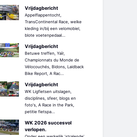
Vrijdagbericht
Appelflappentocht,
TransContinental Race, welke
kleding in/bij een velomobiel,
blote voetenpedaal...
Vrijdagbericht
Betuwe treffen, Yaïr,
Championnats du Monde de
Vélocouchés, Bidons, Laidback
Bike Report, A Rac...
Vrijdagbericht
WK Ligfietsen uitslagen,
disciplines, sfeer, blogs en
foto's, A Race in the Park,
petitie fietspa...
WK 2026 succesvol
verlopen.
Onder een werkelijk ‘stralende’