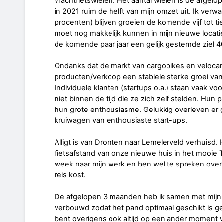
vrachtfietswielen. Het aantal wielen is de afgelo
in 2021 ruim de helft van mijn omzet uit. Ik verwa
procenten) blijven groeien de komende vijf tot tien
moet nog makkelijk kunnen in mijn nieuwe locati
de komende paar jaar een gelijk gestemde ziel 40
Ondanks dat de markt van cargobikes en velocars 
producten/verkoop een stabiele sterke groei van 
Individuele klanten (startups o.a.) staan vaak v
niet binnen de tijd die ze zich zelf stelden. Hun p
hun grote enthousiasme. Gelukkig overleven er g
kruiwagen van enthousiaste start-ups.
Alligt is van Dronten naar Lemelerveld verhuisd. 
fietsafstand van onze nieuwe huis in het mooie T
week naar mijn werk en ben wel te spreken over
reis kost.
De afgelopen 3 maanden heb ik samen met mijn 
verbouwd zodat het pand optimaal geschikt is gem
bent overigens ook altijd op een ander moment we