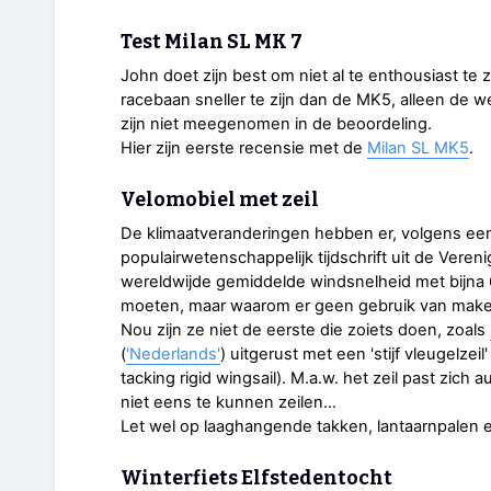
Test Milan SL MK 7
John doet zijn best om niet al te enthousiast te 
racebaan sneller te zijn dan de MK5, alleen de 
zijn niet meegenomen in de beoordeling.
Hier zijn eerste recensie met de
Milan SL MK5
.
Velomobiel met zeil
De klimaatveranderingen hebben er, volgens een 
populairwetenschappelijk tijdschrift uit de Veren
wereldwijde gemiddelde windsnelheid met bijna 
moeten, maar waarom er geen gebruik van mak
Nou zijn ze niet de eerste die zoiets doen, zoals
(
'Nederlands'
) uitgerust met een 'stijf vleugelze
tacking rigid wingsail). M.a.w. het zeil past zich
niet eens te kunnen zeilen…
Let wel op laaghangende takken, lantaarnpalen 
Winterfiets Elfstedentocht