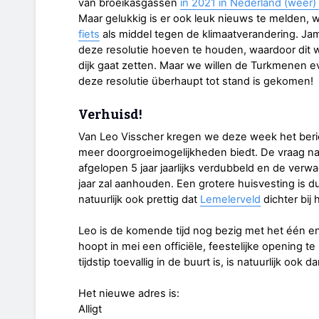
van broeikasgassen
in 2021 in Nederland (weer)
Maar gelukkig is er ook leuk nieuws te melden, 
fiets
als middel tegen de klimaatverandering. Jam
deze resolutie hoeven te houden, waardoor dit w
dijk gaat zetten. Maar we willen de Turkmenen 
deze resolutie überhaupt tot stand is gekomen!
Verhuisd!
Van Leo Visscher kregen we deze week het berich
meer doorgroeimogelijkheden biedt. De vraag naar
afgelopen 5 jaar jaarlijks verdubbeld en de verw
jaar zal aanhouden. Een grotere huisvesting is d
natuurlijk ook prettig dat
Lemelerveld
dichter bij 
Leo is de komende tijd nog bezig met het één e
hoopt in mei een officiële, feestelijke opening 
tijdstip toevallig in de buurt is, is natuurlijk ook 
Het nieuwe adres is:
Alligt