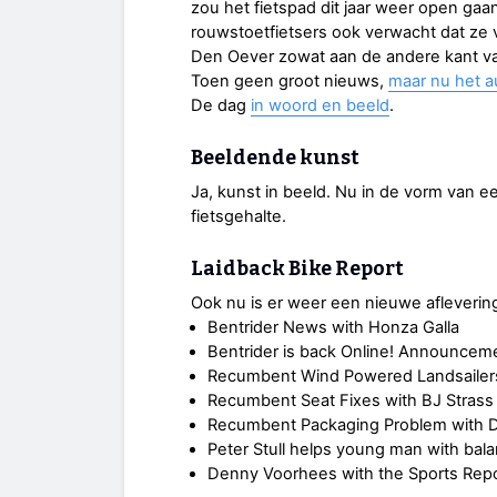
zou het fietspad dit jaar weer open gaa
rouwstoetfietsers ook verwacht dat ze 
Den Oever zowat aan de andere kant van
Toen geen groot nieuws,
maar nu het a
De dag
in woord en beeld
.
Beeldende kunst
Ja, kunst in beeld. Nu in de vorm van 
fietsgehalte.
Laidback Bike Report
Ook nu is er weer een nieuwe afleverin
Bentrider News with Honza Galla
Bentrider is back Online! Announcem
Recumbent Wind Powered Landsailers
Recumbent Seat Fixes with BJ Strass
Recumbent Packaging Problem with Dr
Peter Stull helps young man with bala
Denny Voorhees with the Sports Repo