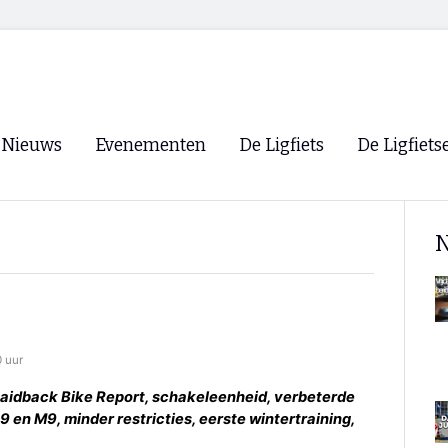
Nieuws
Evenementen
De Ligfiets
De Ligfiets
Voorpagina
Evenementen
Fietsen
Overzicht
N
Archief
Winkels
WK Ligfietsen 2026
Ligfietsvereningi
RSS
Lokale Fietsvere
Paastreffen
0 uur
CycleVision
EHPVA & EuSup
 Laidback Bike Report, schakeleenheid, verbeterde
en M9, minder restricties, eerste wintertraining,
Oliebollentocht
Forum ligfietser