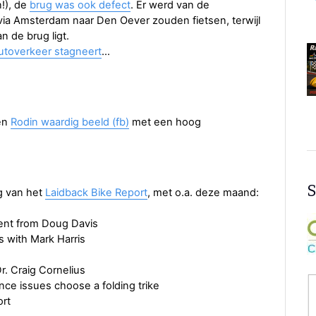
n!), de
brug was ook defect
. Er werd van de
via Amsterdam naar Den Oever zouden fietsen, terwijl
 de brug ligt.
utoverkeer stagneert
…
een
Rodin waardig beeld (fb)
met een hoog
S
g van het
Laidback Bike Report
, met o.a. deze maand:
ent from Doug Davis
 with Mark Harris
. Craig Cornelius
nce issues choose a folding trike
rt