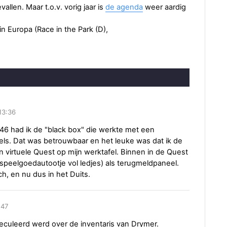
llen. Maar t.o.v. vorig jaar is
de agenda
weer aardig
n Europa (Race in the Park (D),
13:36
46 had ik de "black box" die werkte met een
s. Dat was betrouwbaar en het leuke was dat ik de
 virtuele Quest op mijn werktafel. Binnen in de Quest
speelgoedautootje vol ledjes) als terugmeldpaneel.
h, en nu dus in het Duits.
:47
speculeerd werd over de inventaris van Drymer.