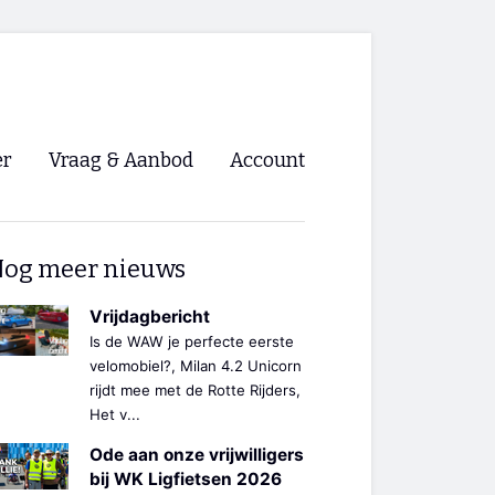
er
Vraag & Aanbod
Account
Inloggen
og meer nieuws
Registreren
ng NVHPV
Vrijdagbericht
Is de WAW je perfecte eerste
nigingen
velomobiel?, Milan 4.2 Unicorn
rijdt mee met de Rotte Rijders,
Het v...
ino 🡺
Ode aan onze vrijwilligers
s.nl 🡺
bij WK Ligfietsen 2026