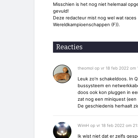
Misschien is het nog niet helemaal opgeva
gevuld!
Deze redacteur mist nog wel wat races i
Wereldkampioenschappen (F)).
Reacties
theomol op vr 18 feb 2022 om 
Leuk zo'n schakeldoos. In Q
bussysteem en netwerkkabel
doos ook kon pluggen in een
zat nog een miniquest (een 
De geschiedenis herhaalt zic
WimH op vr 18 feb 2022 om 21
Ik wist niet dat er zelfs ge