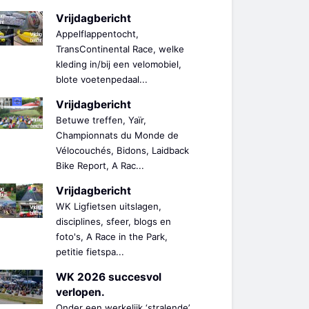
Vrijdagbericht
Appelflappentocht,
TransContinental Race, welke
kleding in/bij een velomobiel,
blote voetenpedaal...
Vrijdagbericht
Betuwe treffen, Yaïr,
Championnats du Monde de
Vélocouchés, Bidons, Laidback
Bike Report, A Rac...
Vrijdagbericht
WK Ligfietsen uitslagen,
disciplines, sfeer, blogs en
foto's, A Race in the Park,
petitie fietspa...
WK 2026 succesvol
verlopen.
Onder een werkelijk ‘stralende’