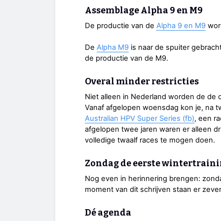
Assemblage Alpha 9 en M9
De productie van de
Alpha 9 en M9
word
De
Alpha M9
is naar de spuiter gebrach
de productie van de M9.
Overal minder restricties
Niet alleen in Nederland worden de de co
Vanaf afgelopen woensdag kon je, na tw
Australian HPV Super Series (fb)
, een r
afgelopen twee jaren waren er alleen dri
volledige twaalf races te mogen doen.
Zondag de eerste wintertrain
Nog even in herinnering brengen: zond
moment van dit schrijven staan er zeve
Dé agenda