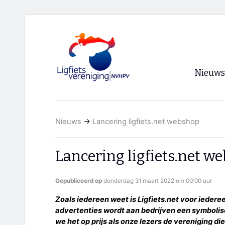
Nieuws
Voorpagi
Nieuws
→
Lancering ligfiets.net webshop
Archief
RSS
Lancering ligfiets.net w
Gepubliceerd op
donderdag 31 maart 2022 om 00:00 uur
Zoals iedereen weet is Ligfiets.net voor iedere
advertenties wordt aan bedrijven een symbolis
we het op prijs als onze lezers de vereniging di