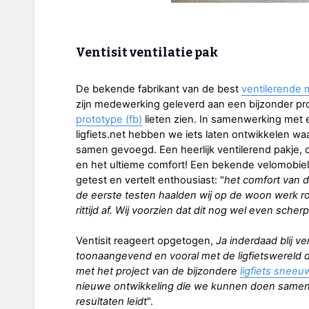
Ventisit ventilatie pak
De bekende fabrikant van de best
ventilerende m
zijn medewerking geleverd aan een bijzonder pr
prototype (fb)
lieten zien. In samenwerking met 
ligfiets.net hebben we iets laten ontwikkelen w
samen gevoegd. Een heerlijk ventilerend pakje, 
en het ultieme comfort! Een bekende velomobiel
getest en vertelt enthousiast: "
het comfort van d
de eerste testen haalden wij op de woon werk r
rittijd af. Wij voorzien dat dit nog wel even scher
Ventisit reageert opgetogen,
Ja inderdaad blij ver
toonaangevend en vooral met de ligfietswereld
met het project van de bijzondere
ligfiets snee
nieuwe ontwikkeling die we kunnen doen samen m
resultaten leidt
".