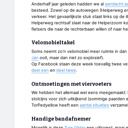
Anderhalf jaar geleden hadden we al
aandacht aa
besteed. Zowel op de autowegen (Helperweg en 
verkeer. Het gevaarlijkste stuk staat links op de i
Helperweg rechtsaf slaat naar de Helperzoom komt
fietsers die naar de rechterbaan willen of naar h
Velomobieltakel
Soms neemt zo'n velomobiel meer ruimte in dan je
Jan
ooit, maar dan niet zo explosief).
Op Facebook staan deze week toevallig twee ver
deel een
en
deel twee
.
Ontmoetingen met viervoeters
We hebben het allemaal wel eens meegemaakt: 
stoïcijns voor zich uitkijkend (sommige paarden e
TorPedyellow heeft een
aantal situaties
verzamel
Handige bandafnemer
Mogelijk is deze
Tyre Glider
een uitkomst, maar m