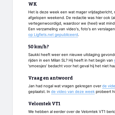
WK
Het is deze week een wat mager vrijdagbericht,
afgelopen weekend. De redactie was hier ook (a
vertegenwoordigd, waardoor we (heel) wat minde
Een verzameling van video's, foto's en verslage
op Ligfiets.net gepubliceerd
.
50 km/h?
Saukki heeft weer een nieuwe uitdaging gevonden:
rijden in een Milan SL? Hij heeft in het begin van
'smoesjes' bedacht voor het geval hij het niet haa
Vraag en antwoord
Jan had nogal wat vragen gekregen over
de vide
geplaatst. In
de video van deze week
probeert h
Velomtek VT1
We hebben al eerder over de Velomtek VT1 beric