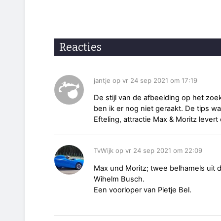
Reacties
jantje op vr 24 sep 2021 om 17:19
De stijl van de afbeelding op het zo
ben ik er nog niet geraakt. De tips w
Efteling, attractie Max & Moritz lever
TvWijk op vr 24 sep 2021 om 22:09
Max und Moritz; twee belhamels uit d
Wihelm Busch.
Een voorloper van Pietje Bel.