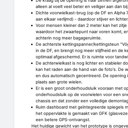
De kraag bij de opening is naar binnen afgeron
alleen al voelt veel beter en veiliger aan dan b
Dichte voorwielkast-brug (op de DF en Alpha 7
aan elkaar verlijmd) - daardoor stijver en lichter
Voor mensen kleiner dan 2 meter kan het zitje
waardoor het zwaartepunt naar voren komt, en
achterin nog meer bagageruimte.
De achterste kettingspanner/kettingsteun "V
in de DF, en brengt nog meer stijfheid en de 
optimaal afgeschermd. Er is ruimte voor tandwie
De achterwielkast is nog lichter en stabieler d
kan het raden aan de hand van de foto's. De w
en dus automatisch gecentreerd. De opening 
plaats aan grote wielen.
Er is een groot onderhoudsluik vooraan met op
onderhoudsluik op de voorwielen voor een sn
chassis en dat zonder een volledige demontag
Ruim dashboard met geïntegreerde spiegels me
het oppervlakte is gemaakt van GFK (glasvezelv
een betere GPS-ontvangst.
Het huidige gewicht van het prototype is ongeveer