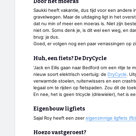
Door het moeras
Saukki heeft vakantie, dus tijd voor een andere ins
gravelwegen. Maar de uitdaging ligt in het over
dat nu min of meer een moeras is. Niet zijn best
niet om. Soms denk je, is dit wel een weg, en d
brug: ja dus.
Goed, er volgen nog een paar verrassingen op zi
Huh, een fiets? De DryCycle
'Jack en Eilis gaan naar Bedford om een ritje te 
nieuw soort elektrisch voertuig: de
DryCycle
. Ui
verwarmde stoelen, ruitenwissers en een crasht
legaal om te rijden op fietspaden. Zou dit de to
En nee, het is geen tricycle (driewieler), het is 
Eigenbouw ligfiets
Sajal Roy heeft een zeer
eigenzinnige ligfiets (fb)
Hoezo vastgeroest?