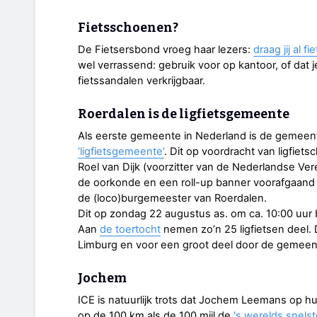
Fietsschoenen?
De Fietsersbond vroeg haar lezers:
draag jij al 
wel verrassend: gebruik voor op kantoor, of dat 
fietssandalen verkrijgbaar.
Roerdalen is de ligfietsgemeente
Als eerste gemeente in Nederland is de gemee
‘ligfietsgemeente’
. Dit op voordracht van ligfietsc
Roel van Dijk (voorzitter van de Nederlandse Ve
de oorkonde en een roll-up banner voorafgaand a
de (loco)burgemeester van Roerdalen.
Dit op zondag 22 augustus as. om ca. 10:00 uur 
Aan
de toertocht
nemen zo’n 25 ligfietsen deel.
Limburg en voor een groot deel door de gemeen
Jochem
ICE is natuurlijk trots dat Jochem Leemans op h
op de 100 km als de 100 mijl de
's werelds snelste