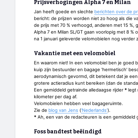
Prijsverhogingen Alpha 7 en Milan
Jan heeft goede en slechte
berichten over de p
bericht: de prijzen worden niet zo hoog als di
de prijs met 70 % verhoogd, anderen met 15 %, g
Alpha 7 en Milan SL/GT gaan voorlopig met 8 % 
na 1 januari geleverde velomobielen nog verder zu
Vakantie met een velomobiel
En waarom niet! In een velomobiel ben je goed
kuip zijn bestuurder en bagage 'hermetisch' bes
aerodynamisch gevormd, dit betekent dat je ee
grotere actieradius kunt bereiken (dan de standaa
Een gemiddeld getrainde alledaagse rijder
*
legt
kilometer per dag af.
Velomobielen hebben veel bagageruimte.
Zie de
blog van Jens
(
'Nederlands'
).
*
Ah, een van de redacteuren is een gemiddeld get
Foss bandtest beëindigd