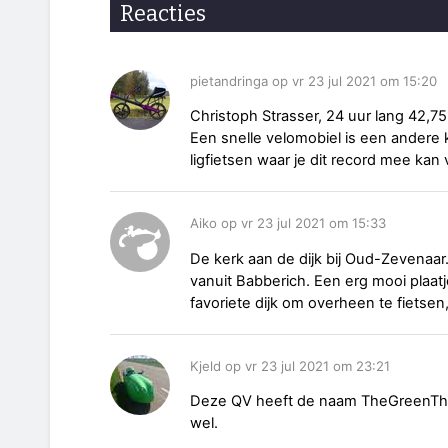
Reacties
pietandringa op vr 23 jul 2021 om 15:20
Christoph Strasser, 24 uur lang 42,75
Een snelle velomobiel is een andere k
ligfietsen waar je dit record mee kan
Aiko op vr 23 jul 2021 om 15:33
De kerk aan de dijk bij Oud-Zevenaar
vanuit Babberich. Een erg mooi plaatje
favoriete dijk om overheen te fietsen
Kjeld op vr 23 jul 2021 om 23:21
Deze QV heeft de naam TheGreenThing
wel.