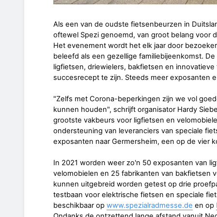
Als een van de oudste fietsenbeurzen in Duitsland
oftewel Spezi genoemd, van groot belang voor 
Het evenement wordt het elk jaar door bezoekers
beleefd als een gezellige familiebijeenkomst. De
ligfietsen, driewielers, bakfietsen en innovatiev
succesrecept te zijn. Steeds meer exposanten 
"Zelfs met Corona-beperkingen zijn we vol goe
kunnen houden", schrijft organisator Hardy Sieb
grootste vakbeurs voor ligfietsen en velomobiel
ondersteuning van leveranciers van speciale fie
exposanten naar Germersheim, een op de vier ko
In 2021 worden weer zo'n 50 exposanten van lig
velomobielen en 25 fabrikanten van bakfietsen ve
kunnen uitgebreid worden getest op drie proefpa
testbaan voor elektrische fietsen en speciale fie
beschikbaar op
www.spezialradmesse.de
en op
Ondanks de ontzettend lange afstand vanuit Nede