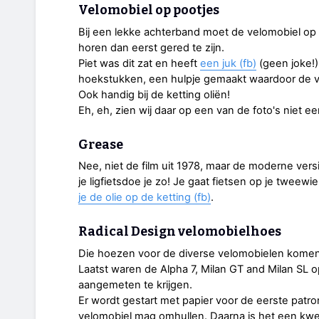
Velomobiel op pootjes
Bij een lekke achterband moet de velomobiel op zi
horen dan eerst gered te zijn.
Piet was dit zat en heeft
een juk (fb)
(geen joke!)
hoekstukken, een hulpje gemaakt waardoor de ve
Ook handig bij de ketting oliën!
Eh, eh, zien wij daar op een van de foto's niet 
Grease
Nee, niet de film uit 1978, maar de moderne versi
je ligfietsdoe je zo! Je gaat fietsen op je tweewiel
je de olie op de ketting (fb)
.
Radical Design velomobielhoes
Die hoezen voor de diverse velomobielen komen 
Laatst waren de Alpha 7, Milan GT and Milan SL 
aangemeten te krijgen.
Er wordt gestart met papier voor de eerste patr
velomobiel mag omhullen. Daarna is het een kwes