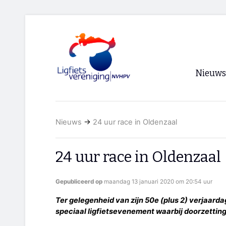
Nieuws
Voorpagi
Nieuws
→
24 uur race in Oldenzaal
Archief
RSS
24 uur race in Oldenzaal
Gepubliceerd op
maandag 13 januari 2020 om 20:54 uur
Ter gelegenheid van zijn 50e (plus 2) verjaard
speciaal ligfietsevenement waarbij doorzetti