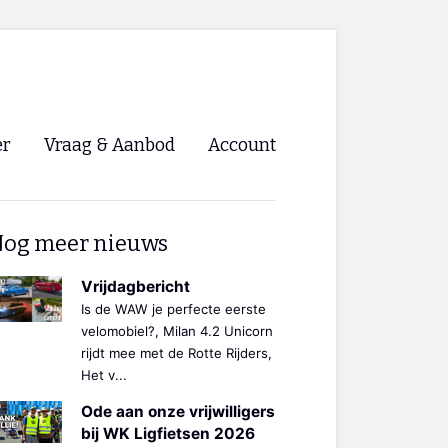
er
Vraag & Aanbod
Account
Inloggen
og meer nieuws
Registreren
ng NVHPV
Vrijdagbericht
Is de WAW je perfecte eerste
nigingen
velomobiel?, Milan 4.2 Unicorn
rijdt mee met de Rotte Rijders,
Het v...
ino 🡺
Ode aan onze vrijwilligers
s.nl 🡺
bij WK Ligfietsen 2026