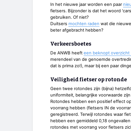
In het nieuwe jaar worden een paar
nie
fietsers. Bijzonder is dat het woord 'cars
gebruiken. Of niet?
Duitsers
mochten raden
wat die nieuwe
beter afgebracht hebben?
Verkeersboetes
De ANWB heeft
een beknopt overzicht 
merendeel van de genoemde overtredin
dat is prima zo!), maar bij een paar din
Veiligheid fietser op rotonde
Geen twee rotondes zijn (bijna) hetzelf
uniformiteit, belangrijke voorwaarde zij
Rotondes hebben een positief effect op
voorrang hebben (fietsers IN de voorrang
geregistreerd. Terwijl rotondes waar fie
hebben een gemiddeld 0,18 ongevallen 
rotondes met voorrang voor fietsers z