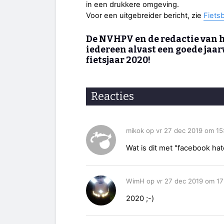
in een drukkere omgeving.
Voor een uitgebreider bericht, zie
Fiets
De NVHPV en de redactie van he
iedereen alvast een goede jaa
fietsjaar 2020!
Reacties
mikok op vr 27 dec 2019 om 15
Wat is dit met "facebook hat
WimH op vr 27 dec 2019 om 17
2020 ;-)