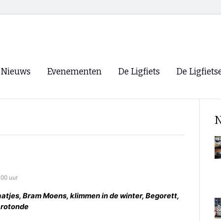
Nieuws
Evenementen
De Ligfiets
De Ligfiets
Voorpagina
Evenementen
Fietsen
Overzicht
N
Archief
Winkels
WK Ligfietsen 2026
Ligfietsvereningi
RSS
Lokale Fietsvere
Paastreffen
:00 uur
CycleVision
EHPVA & EuSup
maatjes, Bram Moens, klimmen in de winter, Begorett,
 rotonde
Oliebollentocht
Forum ligfietser