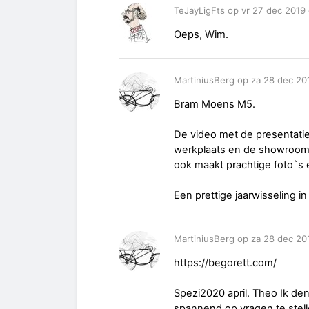
TeJayLigFts op vr 27 dec 2019 
Oeps, Wim.
MartiniusBerg op za 28 dec 20
Bram Moens M5.
De video met de presentati
werkplaats en de showroom. 
ook maakt prachtige foto`s e
Een prettige jaarwisseling 
MartiniusBerg op za 28 dec 20
https://begorett.com/
Spezi2020 april. Theo Ik de
spannend op vragen te stelle