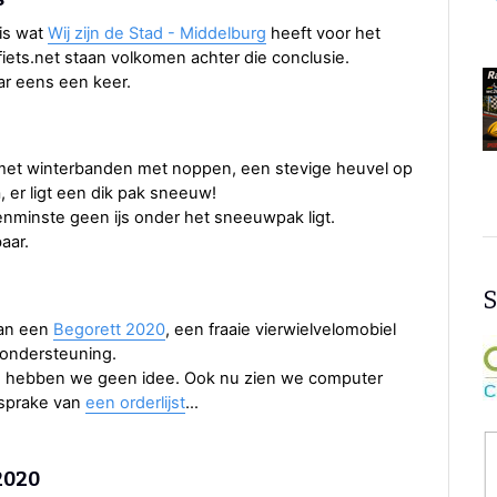
is wat
Wij zijn de Stad - Middelburg
heeft voor het
iets.net staan volkomen achter die conclusie.
r eens een keer.
x, met winterbanden met noppen, een stevige heuvel op
a, er ligt een dik pak sneeuw!
tenminste geen ijs onder het sneeuwpak ligt.
aar.
S
van een
Begorett 2020
, een fraaie vierwielvelomobiel
 ondersteuning.
, hebben we geen idee. Ook nu zien we computer
 sprake van
een orderlijst
…
2020