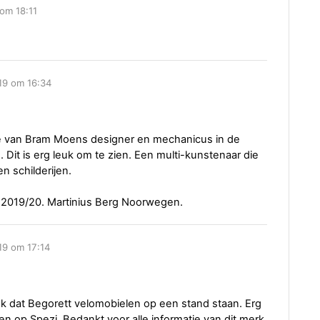
om 18:11
19 om 16:34
e van Bram Moens designer en mechanicus in de
Dit is erg leuk om te zien. Een multi-kunstenaar die
n schilderijen.
in 2019/20. Martinius Berg Noorwegen.
19 om 17:14
nk dat Begorett velomobielen op een stand staan. Erg
n op Spezi. Bedankt voor alle informatie van dit merk.