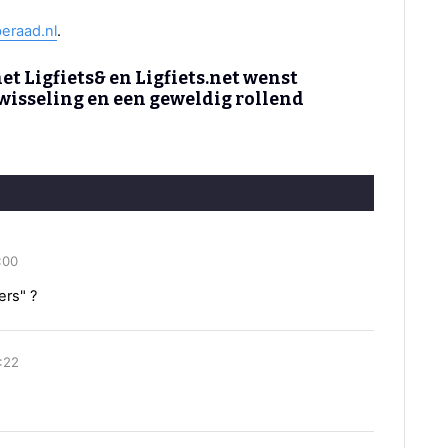
beraad.nl
.
t Ligfiets& en Ligfiets.net wenst
rwisseling en een geweldig rollend
:00
ers" ?
:22