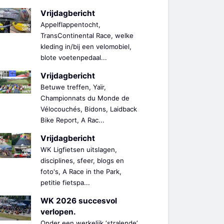
Vrijdagbericht
Appelflappentocht,
TransContinental Race, welke
kleding in/bij een velomobiel,
blote voetenpedaal...
Vrijdagbericht
Betuwe treffen, Yaïr,
Championnats du Monde de
Vélocouchés, Bidons, Laidback
Bike Report, A Rac...
Vrijdagbericht
WK Ligfietsen uitslagen,
disciplines, sfeer, blogs en
foto's, A Race in the Park,
petitie fietspa...
WK 2026 succesvol
verlopen.
Onder een werkelijk ‘stralende’