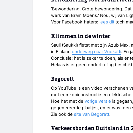
'Bewondering. Grote bewondering. Dát 
werk van Bram Moens.' Nou, wij van Ligf
Voor Facebook-haters:
lees dit
toch maa
Klimmen in de winter
Sauli (Saukki) fietst met zijn Azub Ma
in Finland
onderweg naar Vuokatti
. En j
Conclusie: het is zeker te doen, als er 
Helaas is er geen ondertiteling beschikb
Begorett
Op YouTube is een video verschenen 
met een kooiconstructie en elektrische
Hoe het met de
vorige versie
is gegaan
gegenereerde plaatjes, en er was toen
Zie ook de
site van Begorett
.
Verkeersborden Duitsland in 