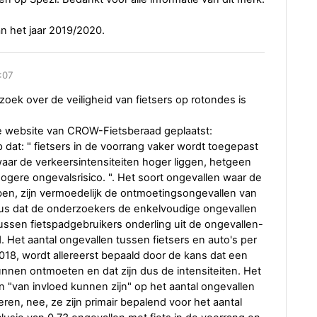
an het jaar 2019/2020.
:07
oek over de veiligheid van fietsers op rotondes is
e website van CROW-Fietsberaad geplaatst:
at: " fietsers in de voorrang vaker wordt toegepast
r de verkeersintensiteiten hoger liggen, hetgeen
hogere ongevalsrisico. ". Het soort ongevallen waar de
en, zijn vermoedelijk de ontmoetingsongevallen van
 dus dat de onderzoekers de enkelvoudige ongevallen
tussen fietspadgebruikers onderling uit de ongevallen-
 Het aantal ongevallen tussen fietsers en auto's per
2018, wordt allereerst bepaald door de kans dat een
unnen ontmoeten en dat zijn dus de intensiteiten. Het
ten "van invloed kunnen zijn" op het aantal ongevallen
en, nee, ze zijn primair bepalend voor het aantal