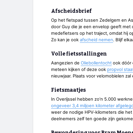
Afscheidsbrief
Op het fietspad tussen Zedelgem en A
door Guy die je een envelop geeft met ch
medefietsers op het traject, omdat hij o
Zo kan je ook
afscheid nemen
. Blijf el
Volle fietsstallingen
Aangezien de
Oliebollentocht
ook dóór d
meteen kijken of deze ook
propvol staa
nieuwjaar. Plaats voor velomobielen zal er
Fietsmaatjes
In Overijssel hebben zo'n 5.000 werkne
ongeveer 3,4 miljoen kilometer afgelegd
weer de nodige HPV-kilometers die het 
deelnemers zelf ten goede zijn gekome
Bewondering voor Bram Moen