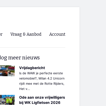
er
Vraag & Aanbod
Account
Inloggen
og meer nieuws
Registreren
ng NVHPV
Vrijdagbericht
Is de WAW je perfecte eerste
nigingen
velomobiel?, Milan 4.2 Unicorn
rijdt mee met de Rotte Rijders,
Het v...
ino 🡺
Ode aan onze vrijwilligers
s.nl 🡺
bij WK Ligfietsen 2026