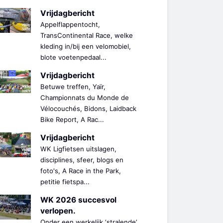
Vrijdagbericht
Appelflappentocht,
TransContinental Race, welke
kleding in/bij een velomobiel,
blote voetenpedaal...
Vrijdagbericht
Betuwe treffen, Yaïr,
Championnats du Monde de
Vélocouchés, Bidons, Laidback
Bike Report, A Rac...
Vrijdagbericht
WK Ligfietsen uitslagen,
disciplines, sfeer, blogs en
foto's, A Race in the Park,
petitie fietspa...
WK 2026 succesvol
verlopen.
Onder een werkelijk ‘stralende’