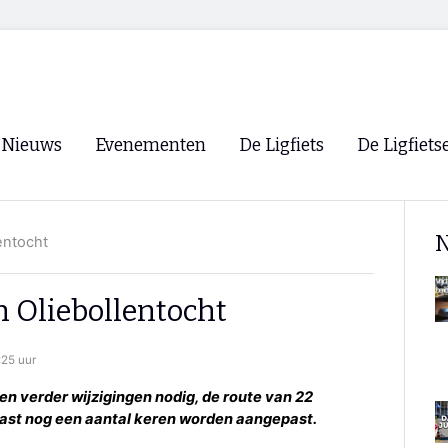
Nieuws
Evenementen
De Ligfiets
De Ligfiets
Voorpagina
Evenementen
Fietsen
Overzicht
N
entocht
Archief
Winkels
WK Ligfietsen 2026
Ligfietsvereningi
RSS
n Oliebollentocht
Lokale Fietsvere
Paastreffen
:25 uur
CycleVision
EHPVA & EuSup
een verder wijzigingen nodig, de route van 22
l vast nog een aantal keren worden aangepast.
Oliebollentocht
Forum ligfietser