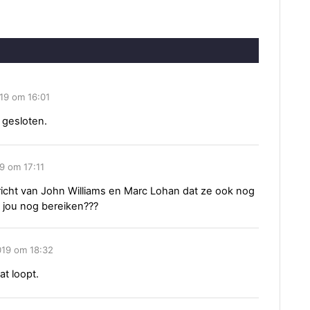
19 om 16:01
t gesloten.
9 om 17:11
ericht van John Williams en Marc Lohan dat ze ook nog
 jou nog bereiken???
19 om 18:32
at loopt.