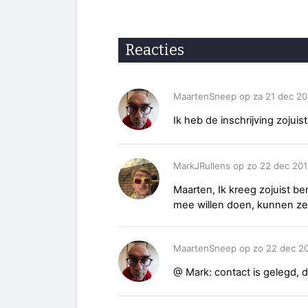
Reacties
MaartenSneep op za 21 dec 20
Ik heb de inschrijving zojuis
MarkJRullens op zo 22 dec 201
Maarten, Ik kreeg zojuist b
mee willen doen, kunnen ze
MaartenSneep op zo 22 dec 20
@ Mark: contact is gelegd, d