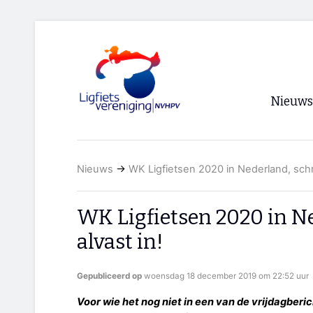
Nieuws
Voorpagi
Nieuws
→
WK Ligfietsen 2020 in Nederland, schrij
Archief
RSS
WK Ligfietsen 2020 in Ned
alvast in!
Gepubliceerd op
woensdag 18 december 2019 om 22:52 uur
Voor wie het nog niet in een van de vrijdagberi