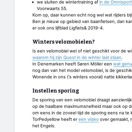
we sluiten de wintertraining af
in de Omnispor
Voorwaarts 55.
Kom op, daar kunnen echt nog wel wat rijders bij
Ben je nieuw op gebied van baanfietsen, dan ka
er ook ons lijfblad Ligfiets& 2019-4.
Winters velomobielen?
Is een velomobiel wel of niet geschikt voor de wi
waarom hij zijn Quest in de winter laat staan
.
In Denemarken heeft Søren Möller een
wat genu
nog dan van het model velomobiel, is de geschikt
Wonende in ons ('s winters vooral) natte kikkerlan
Instellen sporing
De sporing van een velomobiel draagt aanzienlijk 
op de haalbare maximumsnelheid maar ook op de
om eens in de zoveel tijd de sporing eens na te k
TorPedyellow heeft er
een video
over gemaakt, me
het Engels.