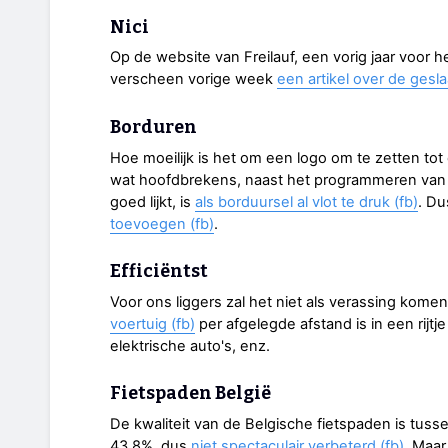
Nici
Op de website van Freilauf, een vorig jaar voor h
verscheen vorige week
een artikel over de gesl
Borduren
Hoe moeilijk is het om een logo om te zetten to
wat hoofdbrekens, naast het programmeren van
goed lijkt, is
als borduursel al vlot te druk (fb)
. Du
toevoegen (fb)
.
Efficiëntst
Voor ons liggers zal het niet als verassing kome
voertuig (fb)
per afgelegde afstand is in een rijtje
elektrische auto's, enz.
Fietspaden België
De kwaliteit van de Belgische fietspaden is tus
43,8%, dus
niet spectaculair verbeterd (fb)
. Maar