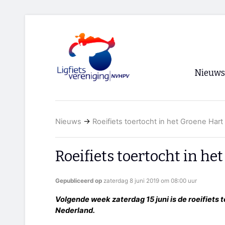
Nieuws
Voorpagi
Nieuws
→
Roeifiets toertocht in het Groene Hart
Archief
RSS
Roeifiets toertocht in he
Gepubliceerd op
zaterdag 8 juni 2019 om 08:00 uur
Volgende week zaterdag 15 juni is de roeifiets 
Nederland.