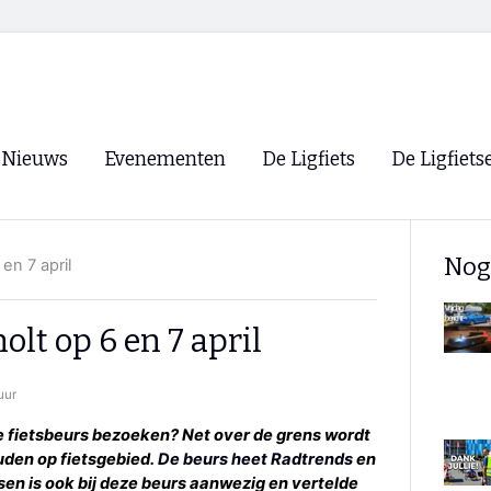
Nieuws
Evenementen
De Ligfiets
De Ligfiets
Voorpagina
Evenementen
Fietsen
Overzicht
Nog
en 7 april
Archief
Winkels
WK Ligfietsen 2026
Ligfietsvereningi
RSS
lt op 6 en 7 april
Lokale Fietsvere
Paastreffen
uur
CycleVision
EHPVA & EuSup
uke fietsbeurs bezoeken? Net over de grens wordt
uden op fietsgebied.
De beurs heet Radtrends
en
Oliebollentocht
Forum ligfietser
sen is ook bij deze beurs aanwezig en vertelde