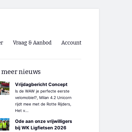
er
Vraag & Aanbod
Account
Inloggen
 meer nieuws
Registreren
ng NVHPV
Vrijdagbericht Concept
Is de WAW je perfecte eerste
nigingen
velomobiel?, Milan 4.2 Unicorn
rijdt mee met de Rotte Rijders,
Het v...
ino 🡺
Ode aan onze vrijwilligers
s.nl 🡺
bij WK Ligfietsen 2026