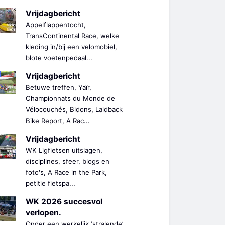
Vrijdagbericht
Appelflappentocht,
TransContinental Race, welke
kleding in/bij een velomobiel,
blote voetenpedaal...
Vrijdagbericht
Betuwe treffen, Yaïr,
Championnats du Monde de
Vélocouchés, Bidons, Laidback
Bike Report, A Rac...
Vrijdagbericht
WK Ligfietsen uitslagen,
disciplines, sfeer, blogs en
foto's, A Race in the Park,
petitie fietspa...
WK 2026 succesvol
verlopen.
Onder een werkelijk ‘stralende’