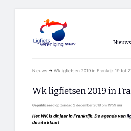
Nieuws
Voorpagi
Nieuws
→
Wk ligfietsen 2019 in Frankrijk 19 tot 21
Archief
RSS
Wk ligfietsen 2019 in Fran
Gepubliceerd op
zondag 2 december 2018 om 19:59 uur
Het WK is dit jaar in Frankrijk. De agenda van
li
de site klaar!