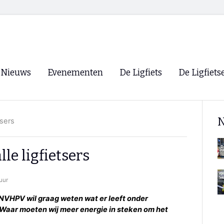
Nieuws
Evenementen
De Ligfiets
De Ligfiets
Voorpagina
Evenementen
Fietsen
Overzicht
N
tsers
Archief
Winkels
WK Ligfietsen 2026
Ligfietsvereningi
RSS
e ligfietsers
Lokale Fietsvere
Paastreffen
uur
CycleVision
EHPVA & EuSup
 NVHPV wil graag weten wat er leeft onder
n. Waar moeten wij meer energie in steken om het
Oliebollentocht
Forum ligfietser