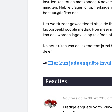
Invullen kan tot en met zondag 4 novemb
minuten. Heb je vragen of opmerkingen o
bestuur@ligfiets.net
Het wordt zeer gewaardeerd als je de l
bijvoorbeeld sociale media). Hoe meer i
kan ook worden ingevuld op telefoon of 
Na het sluiten van de inzendtermijn zal h
delen.
->
Hier kun je de enquête invu
Reacties
NoStress op za 06 okt 2018 o
Prettige enquete vorm. Zinv