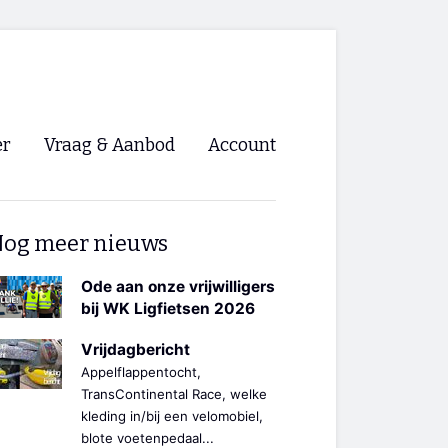
er
Vraag & Aanbod
Account
Inloggen
og meer nieuws
Registreren
ng NVHPV
Ode aan onze vrijwilligers
bij WK Ligfietsen 2026
nigingen
Vrijdagbericht
Appelflappentocht,
ino 🡺
TransContinental Race, welke
kleding in/bij een velomobiel,
s.nl 🡺
blote voetenpedaal...