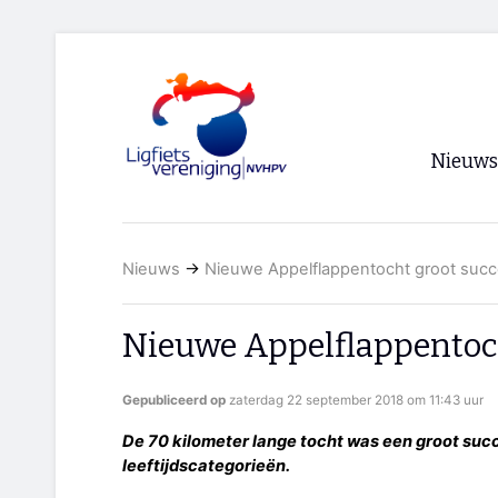
Nieuws
Voorpagi
Nieuws
→
Nieuwe Appelflappentocht groot suc
Archief
RSS
Nieuwe Appelflappentoch
Gepubliceerd op
zaterdag 22 september 2018 om 11:43 uur
De 70 kilometer lange tocht was een groot succ
leeftijdscategorieën.