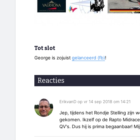
Tot slot
George is zojuist
gelanceerd (fb)
!
Reacties
ErikvanD op vr 14 sep 2018 om 14:21
Jep, tijdens het Rondje Stelling zijn
gekomen. Ikzelf op de Rapto Midrace
QV's. Dus hij is prima begaanbaar! Mi