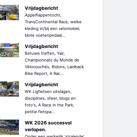
Vrijdagbericht
Appelflappentocht,
TransContinental Race, welke
kleding in/bij een velomobiel,
blote voetenpedaal...
Vrijdagbericht
Betuwe treffen, Yaïr,
Championnats du Monde de
Vélocouchés, Bidons, Laidback
Bike Report, A Rac...
Vrijdagbericht
WK Ligfietsen uitslagen,
disciplines, sfeer, blogs en
foto's, A Race in the Park,
petitie fietspa...
WK 2026 succesvol
verlopen.
Onder een werkelijk ‘stralende’