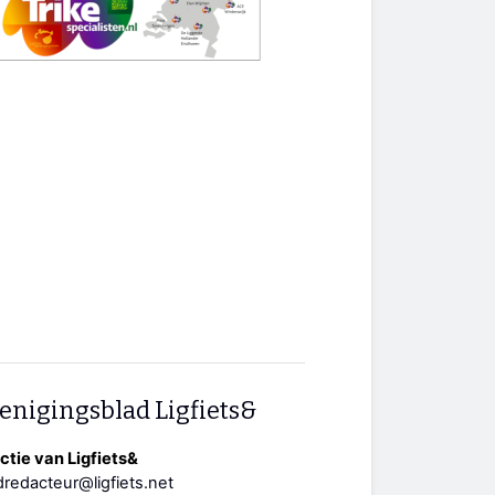
enigingsblad Ligfiets&
tie van Ligfiets&
redacteur@ligfiets.net