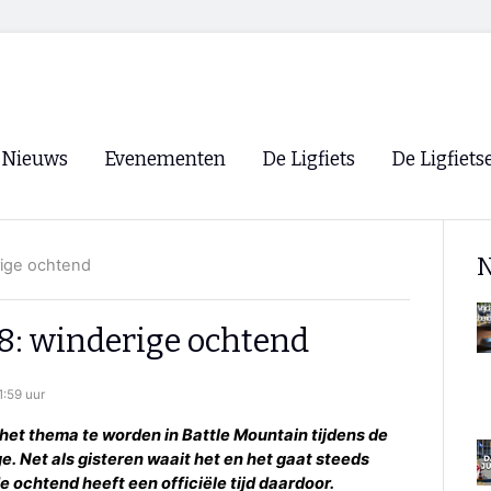
Nieuws
Evenementen
De Ligfiets
De Ligfiets
Voorpagina
Evenementen
Fietsen
Overzicht
N
rige ochtend
Archief
Winkels
WK Ligfietsen 2026
Ligfietsvereningi
RSS
8: winderige ochtend
Lokale Fietsvere
Paastreffen
1:59 uur
CycleVision
EHPVA & EuSup
r het thema te worden in Battle Mountain tijdens de
 Net als gisteren waait het en het gaat steeds
Oliebollentocht
Forum ligfietser
e ochtend heeft een officiële tijd daardoor.