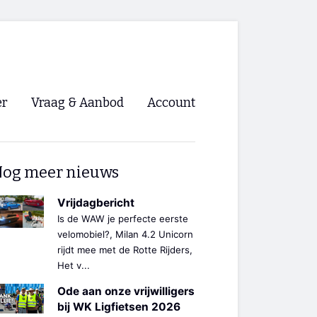
er
Vraag & Aanbod
Account
Inloggen
og meer nieuws
Registreren
ng NVHPV
Vrijdagbericht
Is de WAW je perfecte eerste
nigingen
velomobiel?, Milan 4.2 Unicorn
rijdt mee met de Rotte Rijders,
Het v...
ino 🡺
Ode aan onze vrijwilligers
s.nl 🡺
bij WK Ligfietsen 2026