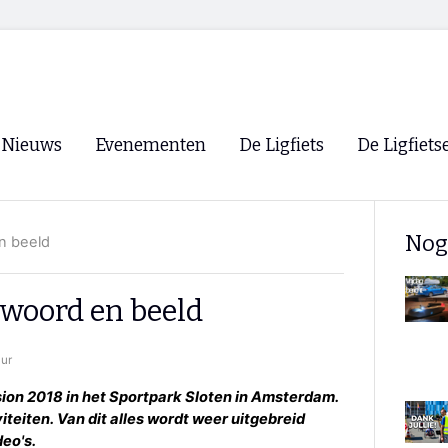
Nieuws
Evenementen
De Ligfiets
De Ligfiets
Voorpagina
Evenementen
Fietsen
Overzicht
Nog
n beeld
Archief
Winkels
WK Ligfietsen 2026
Ligfietsvereningi
RSS
 woord en beeld
Lokale Fietsvere
Paastreffen
uur
CycleVision
EHPVA & EuSup
ion 2018 in het Sportpark Sloten in Amsterdam.
iteiten. Van dit alles wordt weer uitgebreid
Oliebollentocht
Forum ligfietser
deo's.