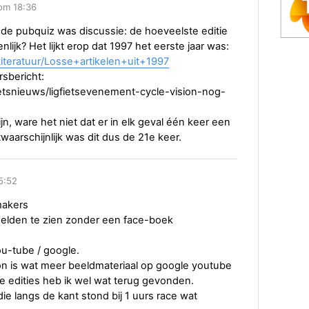
om 18:36
de pubquiz was discussie: de hoeveelste editie
nlijk? Het lijkt erop dat 1997 het eerste jaar was:
/Literatuur/Losse+artikelen+uit+1997
rsbericht:
ietsnieuws/ligfietsevenement-cycle-vision-nog-
n, ware het niet dat er in elk geval één keer een
waarschijnlijk was dit dus de 21e keer.
5:52
makers
beelden te zien zonder een face-boek
ou-tube / google.
on is wat meer beeldmateriaal op google youtube
e edities heb ik wel wat terug gevonden.
ie langs de kant stond bij 1 uurs race wat