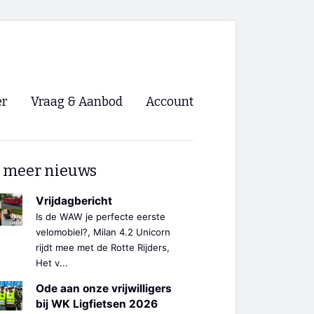
er
Vraag & Aanbod
Account
Inloggen
 meer nieuws
Registreren
ng NVHPV
Vrijdagbericht
Is de WAW je perfecte eerste
nigingen
velomobiel?, Milan 4.2 Unicorn
rijdt mee met de Rotte Rijders,
Het v...
ino 🡺
Ode aan onze vrijwilligers
s.nl 🡺
bij WK Ligfietsen 2026