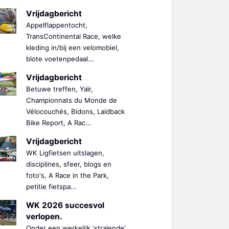
Vrijdagbericht
Appelflappentocht,
TransContinental Race, welke
kleding in/bij een velomobiel,
blote voetenpedaal...
Vrijdagbericht
Betuwe treffen, Yaïr,
Championnats du Monde de
Vélocouchés, Bidons, Laidback
Bike Report, A Rac...
Vrijdagbericht
WK Ligfietsen uitslagen,
disciplines, sfeer, blogs en
foto's, A Race in the Park,
petitie fietspa...
WK 2026 succesvol
verlopen.
Onder een werkelijk ‘stralende’