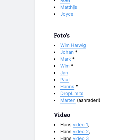
Roef
Matthijs
Joyce
Foto's
Wim Harwig
Johan
*
Mark
*
Wim
*
Jan
Paul
Hanns
*
DropLimits
Marten
(aanrader!)
Video
Hans
video 1
,
Hans
video 2
,
Hans
video 3