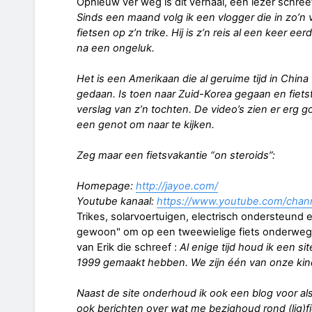
Opnieuw ver weg is dit verhaal, een lezer schree
Sinds een maand volg ik een vlogger die in zo’n vij
fietsen op z’n trike. Hij is z’n reis al een keer
na een ongeluk.
Het is een Amerikaan die al geruime tijd in China
gedaan. Is toen naar Zuid-Korea gegaan en fietst 
verslag van z’n tochten. De video’s zien er erg g
een genot om naar te kijken.
Zeg maar een fietsvakantie “on steroids”:
Homepage:
http://jayoe.com/
Youtube kanaal:
https://www.youtube.com/cha
Trikes, solarvoertuigen, electrisch ondersteund en
gewoon" om op een tweewielige fiets onderweg t
van Erik die schreef :
Al enige tijd houd ik een si
1999 gemaakt hebben. We zijn één van onze kind
Naast de site onderhoud ik ook een blog voor a
ook berichten over wat me bezighoud rond (lig)f