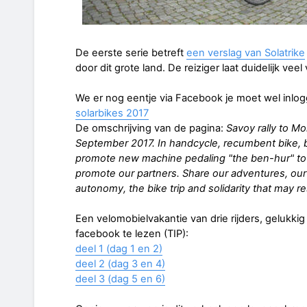
De eerste serie betreft
een verslag van Solatrike
door dit grote land. De reiziger laat duidelijk ve
We er nog eentje via Facebook je moet wel inlo
solarbikes 2017
De omschrijving van de pagina:
Savoy rally to M
September 2017. In handcycle, recumbent bike, bike
promote new machine pedaling "the ben-hur" to 
promote our partners. Share our adventures, our 
autonomy, the bike trip and solidarity that may res
Een velomobielvakantie van drie rijders, gelukkig
facebook te lezen (TIP):
deel 1 (dag 1 en 2)
deel 2 (dag 3 en 4)
deel 3 (dag 5 en 6)