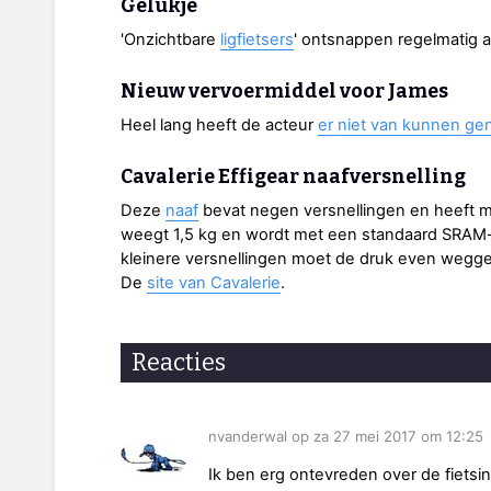
Gelukje
'Onzichtbare
ligfietsers
' ontsnappen regelmatig a
Nieuw vervoermiddel voor James
Heel lang heeft de acteur
er niet van kunnen ge
Cavalerie Effigear naafversnelling
Deze
naaf
bevat negen versnellingen en heeft 
weegt 1,5 kg en wordt met een standaard SRAM-
kleinere versnellingen moet de druk even weg
De
site van Cavalerie
.
Reacties
nvanderwal op za 27 mei 2017 om 12:25
Ik ben erg ontevreden over de fietsin