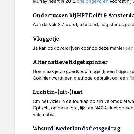
Murray heeft in 2012
drie ongevallen
voordat hij 
Ondertussen bij HPT Delft & Amster
Aan de VeloX 7 wordt, uiteraard, nog steeds ges
Vlaggetje
Je kan ook overdrijven door op deze manier
een 
Alternatieve fidget spinner
Hoe maak je zo goedkoop mogelijk een fidget s
Ook hier wordt een methode gebruikt om een
fi
Luchtin-(uit-)laat
Om het vizier in de tourkap op zijn velomobiel w
Optisch, op deze foto, lijkt de NACA duct op een
velomobiel.
'Absurd' Nederlands fietsgedrag