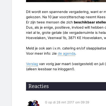
Dit wordt een spannende vergadering, want er m
gekozen. Na 10 jaar voorzitterschap neemt Kees v
Er zijn twee mensen die zich
beschikbaar stelle
Dus, als je enige, positieve, invloed wilt hebb
niet al te, grote getale (de vergaderruimte is hel
Hoevelaken, Veenwal 1b, 3871 KE Hoevelaken, wa
Meld je ook aan i.v.m. catering en/of slaapplaats
Voor meer info: zie
de agenda
.
Verslag
van vorig jaar maart (vastgesteld) en jul
(alleen leesbaar na inloggen!).
Reacties
G op di 28 mrt 2017 om 09:39