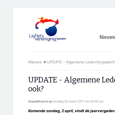
Nieuws
Voorpagi
Nieuws
→
UPDATE - Algemene LedenVergaderin
Archief
RSS
UPDATE - Algemene Lede
ook?
Gepubliceerd op
zondag 26 maart 2017 om 20:00 uur
Komende zondag, 2 april, vindt de jaarvergader