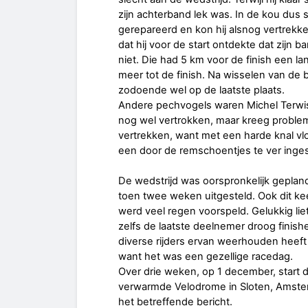
zijn achterband lek was. In de kou dus 
gerepareerd en kon hij alsnog vertrekke
dat hij voor de start ontdekte dat zijn 
niet. Die had 5 km voor de finish een l
meer tot de finish. Na wisselen van de 
zodoende wel op de laatste plaats.
Andere pechvogels waren Michel Terwis
nog wel vertrokken, maar kreeg problem
vertrekken, want met een harde knal vlo
een door de remschoentjes te ver inges
De wedstrijd was oorspronkelijk geplan
toen twee weken uitgesteld. Ook dit ke
werd veel regen voorspeld. Gelukkig li
zelfs de laatste deelnemer droog fini
diverse rijders ervan weerhouden heef
want het was een gezellige racedag.
Over drie weken, op 1 december, start de
verwarmde Velodrome in Sloten, Amsterd
het betreffende bericht.