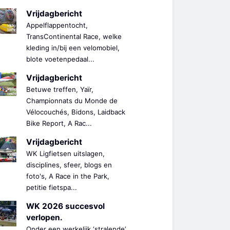
Vrijdagbericht
Appelflappentocht,
TransContinental Race, welke
kleding in/bij een velomobiel,
blote voetenpedaal...
Vrijdagbericht
Betuwe treffen, Yaïr,
Championnats du Monde de
Vélocouchés, Bidons, Laidback
Bike Report, A Rac...
Vrijdagbericht
WK Ligfietsen uitslagen,
disciplines, sfeer, blogs en
foto's, A Race in the Park,
petitie fietspa...
WK 2026 succesvol
verlopen.
Onder een werkelijk ‘stralende’