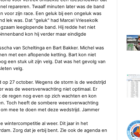
snel repareren. Twaalf minuten later was de band
n voor zijn race. Een geluk bij een ongeluk was
band lek was. Dat "geluk" had Marcel Vriesekolk
angzaam leeglopende band. Hij redde het niet
binnenband kon hij verder maar eindigde
scha van Scheltinga en Bart Bakker. Michel was
en met een aflopende ketting. Bart kon niet
og een stuk uit zijn velg. Dat was het gevolg van
leten velg.
d op 27 october. Wegens de storm is de wedstrijd
er was de weersverwachting niet optimaal. Er
et de regen nog even op zich wachten en kon
shen. Toch heeft de sombere weersverwachting
t om mee te doen met deze wedstrijd. Jammer
 wintercompetitie al weer. Dit jaar in het
am. Zorg dat je erbij bent. Zie ook de agenda en