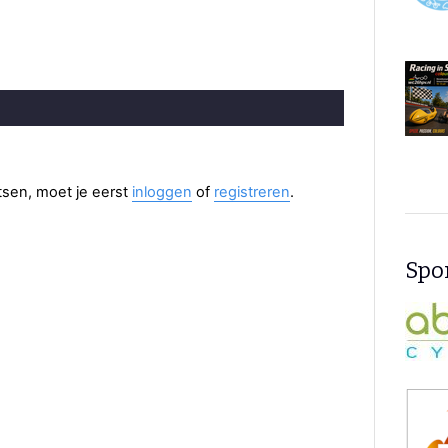
aatsen, moet je eerst
inloggen
of
registreren
.
Spon