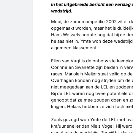
In het uitgebreide bericht een verslag
wedstrijd.
Mooi, de zomercompetitie 2002 zit er d
opgemaakt worden, maar het is duidelij
Hans Wessels hoopte nog dat hij de der
helaas niet in. Ymte won deze wedstri
algemeen klassement.
Ellen van Vugt is de onbetwiste kampi
Corinne en Swanette zijn beiden in ve
races. Marjolein Meijer staat veilig op 
Overhagen konden nog strijden om de d
niet meegedaan aan de LEL en zodoen
Bij de LEL waren nog twee potentiële d
gehoopt dat ze mee zouden doen en z
krijgen. Helaas hebben ze zich toch nie
Zoals gezegd won Ymte de LEL met over
km/uur sneller dan Niels Vogel. Hij wer
slecht aan de wedstrijd. Terwijl hij kla