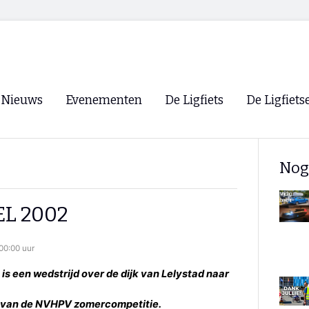
Nieuws
Evenementen
De Ligfiets
De Ligfiets
Voorpagina
Evenementen
Fietsen
Overzicht
Nog
Archief
Winkels
WK Ligfietsen 2026
Ligfietsvereningi
RSS
LEL 2002
Lokale Fietsvere
Paastreffen
00:00 uur
CycleVision
EHPVA & EuSup
s een wedstrijd over de dijk van Lelystad naar
Oliebollentocht
Forum ligfietser
ijd van de NVHPV zomercompetitie.