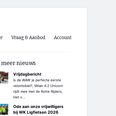
er
Vraag & Aanbod
Account
Inloggen
 meer nieuws
Registreren
ng NVHPV
Vrijdagbericht
Is de WAW je perfecte eerste
nigingen
velomobiel?, Milan 4.2 Unicorn
rijdt mee met de Rotte Rijders,
Het v...
ino 🡺
Ode aan onze vrijwilligers
s.nl 🡺
bij WK Ligfietsen 2026