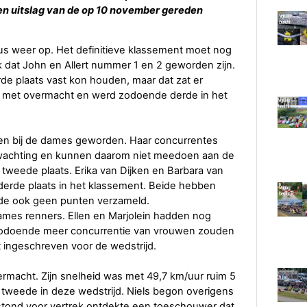
 en uitslag van de op 10 november gereden
us weer op. Het definitieve klassement moet nog
k dat John en Allert nummer 1 en 2 geworden zijn.
de plaats vast kon houden, maar dat zat er
jd met overmacht en werd zodoende derde in het
oen bij de dames geworden. Haar concurrentes
rwachting en kunnen daarom niet meedoen aan de
de tweede plaats. Erika van Dijken en Barbara van
erde plaats in het klassement. Beide hebben
de ook geen punten verzameld.
ames renners. Ellen en Marjolein hadden nog
odoende meer concurrentie van vrouwen zouden
t ingeschreven voor de wedstrijd.
macht. Zijn snelheid was met 49,7 km/uur ruim 5
d tweede in deze wedstrijd. Niels begon overigens
ar stond voor vertrek ontdekte een toeschouwer dat