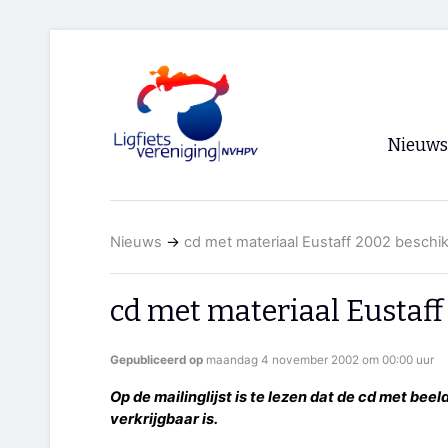
Nieuws
Voorpagi
Nieuws
→
cd met materiaal Eustaff 2002 beschi
Archief
RSS
cd met materiaal Eustaf
Gepubliceerd op
maandag 4 november 2002 om 00:00 uur
Op de mailinglijst is te lezen dat de cd met bee
verkrijgbaar is.