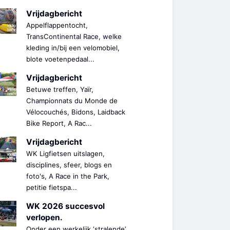
Vrijdagbericht
Appelflappentocht,
TransContinental Race, welke
kleding in/bij een velomobiel,
blote voetenpedaal...
Vrijdagbericht
Betuwe treffen, Yaïr,
Championnats du Monde de
Vélocouchés, Bidons, Laidback
Bike Report, A Rac...
Vrijdagbericht
WK Ligfietsen uitslagen,
disciplines, sfeer, blogs en
foto's, A Race in the Park,
petitie fietspa...
WK 2026 succesvol
verlopen.
Onder een werkelijk ‘stralende’