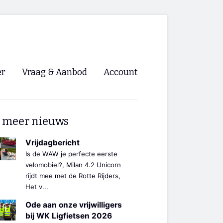
er
Vraag & Aanbod
Account
Inloggen
 meer nieuws
Registreren
ng NVHPV
Vrijdagbericht
Is de WAW je perfecte eerste
nigingen
velomobiel?, Milan 4.2 Unicorn
rijdt mee met de Rotte Rijders,
Het v...
ino 🡺
Ode aan onze vrijwilligers
s.nl 🡺
bij WK Ligfietsen 2026