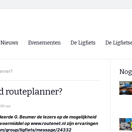
Nieuws
Evenementen
De Ligfiets
De Ligfiets
Voorpagina
Evenementen
Fietsen
Overzicht
Nog
anner?
Archief
Winkels
WK Ligfietsen 2026
Ligfietsvereningi
RSS
d routeplanner?
Lokale Fietsvere
Paastreffen
00 uur
CycleVision
EHPVA & EuSup
endeerde G. Beumer de lezers op de mogelijkheid
rvoermiddel op
www.routenet.nl
zijn ervaringen
Oliebollentocht
Forum ligfietser
om/group/ligfiets/message/24332