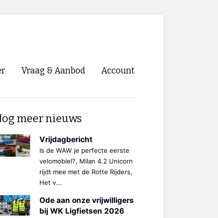
er
Vraag & Aanbod
Account
Inloggen
og meer nieuws
Registreren
ng NVHPV
Vrijdagbericht
Is de WAW je perfecte eerste
nigingen
velomobiel?, Milan 4.2 Unicorn
rijdt mee met de Rotte Rijders,
Het v...
ino 🡺
Ode aan onze vrijwilligers
s.nl 🡺
bij WK Ligfietsen 2026