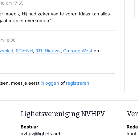
016 om 17:55
 moed :) Hij had zeker van te voren Klaas kan alles
aat mij niet overkomen"
om 18:06
wsblad
,
RTV-NH
,
RTL Nieuws
,
Omroep West
en
aatsen, moet je eerst
inloggen
of
registreren
.
Ligfietsvereniging NVHPV
Ver
Bestuur
Redac
nvhpv@ligfiets.net
hoofd