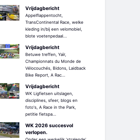
Vrijdagbericht
Appelflappentocht,
TransContinental Race, welke
kleding in/bij een velomobiel,
blote voetenpedaal...
Vrijdagbericht
Betuwe treffen, Yaïr,
Championnats du Monde de
Vélocouchés, Bidons, Laidback
Bike Report, A Rac...
Vrijdagbericht
WK Ligfietsen uitslagen,
disciplines, sfeer, blogs en
foto's, A Race in the Park,
petitie fietspa...
WK 2026 succesvol
verlopen.
Onder een werkelijk ‘stralende’