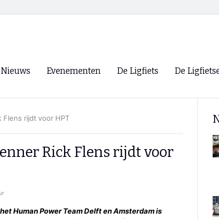
Nieuws
Evenementen
De Ligfiets
De Ligfiets
Voorpagina
Evenementen
Fietsen
Overzicht
N
 Flens rijdt voor HPT
Archief
Winkels
WK Ligfietsen 2026
Ligfietsvereningi
RSS
nner Rick Flens rijdt voor
Lokale Fietsvere
Paastreffen
CycleVision
EHPVA & EuSup
ur
Oliebollentocht
Forum ligfietser
n het Human Power Team Delft en Amsterdam is