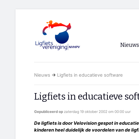
Nieuws
Voorpagi
Nieuws
→
Ligfiets in educatieve software
Archief
RSS
Ligfiets in educatieve so
Gepubliceerd op
zaterdag 19 oktober 2002 om 00:00 uur
De ligfiets is door Velovision gespot in educati
kinderen heel duidelijk de voordelen van de ligf