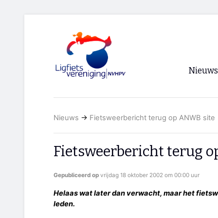
Nieuws
Voorpagi
Nieuws
→
Fietsweerbericht terug op ANWB site
Archief
RSS
Fietsweerbericht terug 
Gepubliceerd op
vrijdag 18 oktober 2002 om 00:00 uur
Helaas wat later dan verwacht, maar het fietswe
leden.