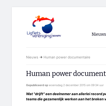
Nieuws
Voorpagi
Nieuws
→
Human power documentaire
Archief
RSS
Human power document
Gepubliceerd op
woensdag 2 december 2015 om 09:34 uur
Wat "drijft" een deelnemer aan allerlei recor
teams die gezamenlijk werken aan het breken 