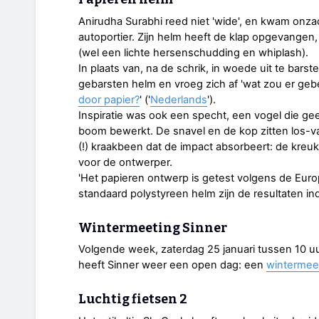
Anirudha Surabhi reed niet 'wide', en kwam onz
autoportier. Zijn helm heeft de klap opgevangen,
(wel een lichte hersenschudding en whiplash).
In plaats van, na de schrik, in woede uit te barsten
gebarsten helm en vroeg zich af 'wat zou er ge
door papier?
' ('
Nederlands
').
Inspiratie was ook een specht, een vogel die geen
boom bewerkt. De snavel en de kop zitten los-va
(!) kraakbeen dat de impact absorbeert: de kreu
voor de ontwerper.
'Het papieren ontwerp is getest volgens de Euro
standaard polystyreen helm zijn de resultaten i
Wintermeeting Sinner
Volgende week, zaterdag 25 januari tussen 10 uu
heeft Sinner weer een open dag: een
wintermee
Luchtig fietsen 2