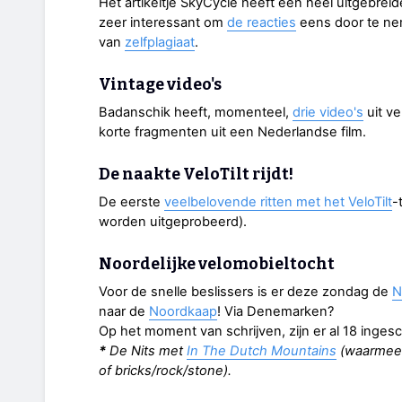
Het artikeltje SkyCycle heeft een heel uitgebre
zeer interessant om
de reacties
eens door te nem
van
zelfplagiaat
.
Vintage video's
Badanschik heeft, momenteel,
drie video's
uit ve
korte fragmenten uit een Nederlandse film.
De naakte VeloTilt rijdt!
De eerste
veelbelovende ritten met het VeloTilt
-
worden uitgeprobeerd).
Noordelijke velomobieltocht
Voor de snelle beslissers is er deze zondag de
N
naar de
Noordkaap
! Via Denemarken?
Op het moment van schrijven, zijn er al 18 inge
*
De Nits met
In The Dutch Mountains
(waarmee e
of bricks/rock/stone).