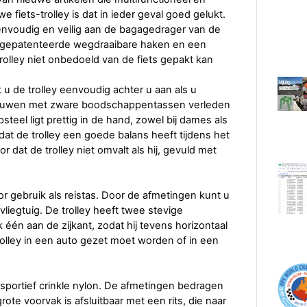
e fiets-trolley is dat in ieder geval goed gelukt.
envoudig en veilig aan de bagagedrager van de
de gepatenteerde wegdraaibare haken en een
trolley niet onbedoeld van de fiets gepakt kan
 u de trolley eenvoudig achter u aan als u
jouwen met zware boodschappentassen verleden
steel ligt prettig in de hand, zowel bij dames als
dat de trolley een goede balans heeft tijdens het
at de trolley niet omvalt als hij, gevuld met
or gebruik als reistas. Door de afmetingen kunt u
egtuig. De trolley heeft twee stevige
én aan de zijkant, zodat hij tevens horizontaal
trolley in een auto gezet moet worden of in een
n sportief crinkle nylon. De afmetingen bedragen
grote voorvak is afsluitbaar met een rits, die naar