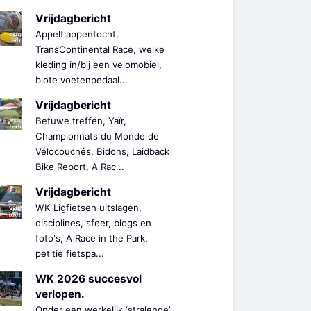
Vrijdagbericht
Appelflappentocht,
TransContinental Race, welke
kleding in/bij een velomobiel,
blote voetenpedaal...
Vrijdagbericht
Betuwe treffen, Yaïr,
Championnats du Monde de
Vélocouchés, Bidons, Laidback
Bike Report, A Rac...
Vrijdagbericht
WK Ligfietsen uitslagen,
disciplines, sfeer, blogs en
foto's, A Race in the Park,
petitie fietspa...
WK 2026 succesvol
verlopen.
Onder een werkelijk ‘stralende’