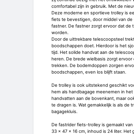
comfortabel zijn in gebruik. Met de nieuw
Deze moderne en sportieve trolley is e
fiets te bevestigen, door middel van 
fastner. De fastner zorgt ervoor dat de 
worden.
Door de uittrekbare telescoopsteel trekt
boodschappen doet. Hierdoor is het s
tijd. Het solide handvat aan de telescoop
heren. De brede wielbasis zorgt ervoor 
trekken. De bodemdoppen zorgen ervoor d
boodschappen, even los blijft staan.
De trolley is ook uitstekend geschikt vo
hem als handbagage meenemen in het vli
handvatten aan de bovenkant, maar ook é
te dragen is. Wat gemakkelijk is als de 
bagagekluis.
De fastrider fiets-trolley is gemaakt va
33 x 47 x 16 cm, inhoud is 24 liter. Het 