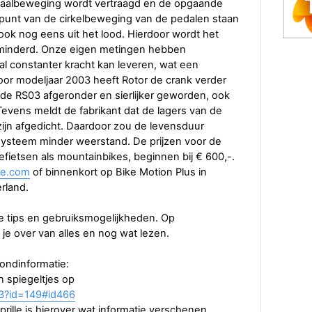
daalbeweging wordt vertraagd en de opgaande
 punt van de cirkelbeweging van de pedalen staan
ook nog eens uit het lood. Hierdoor wordt het
minderd. Onze eigen metingen hebben
al constanter kracht kan leveren, wat een
or modeljaar 2003 heeft Rotor de crank verder
van de RS03 afgeronder en sierlijker geworden, ook
Tevens meldt de fabrikant dat de lagers van de
zijn afgedicht. Daardoor zou de levensduur
systeem minder weerstand. De prijzen voor de
efietsen als mountainbikes, beginnen bij € 600,-.
ke.com
of binnenkort op Bike Motion Plus in
rland.
ede tips en gebruiksmogelijkheden. Op
je over van alles en nog wat lezen.
ondinformatie:
n spiegeltjes op
hp3?id=149#id466
rille is hierover wat informatie verschenen.