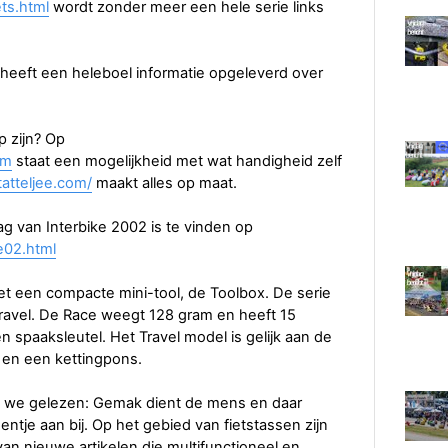
ts.html
wordt zonder meer een hele serie links
t heeft een heleboel informatie opgeleverd over
p zijn? Op
tm
staat een mogelijkheid met wat handigheid zelf
tatteljee.com/
maakt alles op maat.
g van Interbike 2002 is te vinden op
e02.html
et een compacte mini-tool, de Toolbox. De serie
Travel. De Race weegt 128 gram en heeft 15
n spaaksleutel. Het Travel model is gelijk aan de
 en een kettingpons.
we gelezen: Gemak dient de mens en daar
ntje aan bij. Op het gebied van fietstassen zijn
van nieuwe artikelen die multifunctioneel en