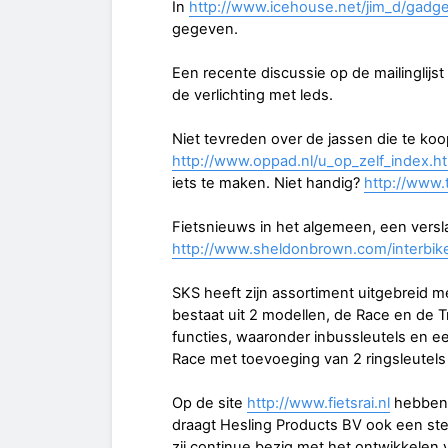
In
http://www.icehouse.net/jim_d/gadge
gegeven.
Een recente discussie op de mailinglijs
de verlichting met leds.
Niet tevreden over de jassen die te koo
http://www.oppad.nl/u_op_zelf_index.h
iets te maken. Niet handig?
http://www.
Fietsnieuws in het algemeen, een versla
http://www.sheldonbrown.com/interbik
SKS heeft zijn assortiment uitgebreid m
bestaat uit 2 modellen, de Race en de 
functies, waaronder inbussleutels en ee
Race met toevoeging van 2 ringsleutels
Op de site
http://www.fietsrai.nl
hebben 
draagt Hesling Products BV ook een stee
zij continue bezig met het ontwikkelen 