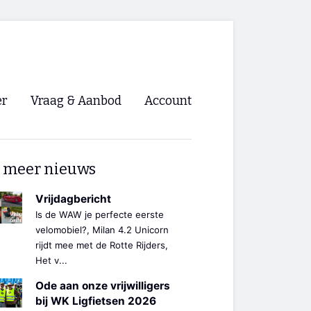
er
Vraag & Aanbod
Account
Inloggen
 meer nieuws
Registreren
ng NVHPV
Vrijdagbericht
Is de WAW je perfecte eerste
nigingen
velomobiel?, Milan 4.2 Unicorn
rijdt mee met de Rotte Rijders,
Het v...
ino 🡺
Ode aan onze vrijwilligers
s.nl 🡺
bij WK Ligfietsen 2026