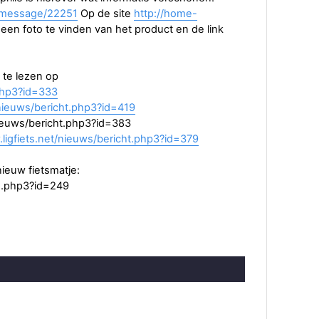
s/message/22251
Op de site
http://home-
 een foto te vinden van het product en de link
 te lezen op
.php3?id=333
/nieuws/bericht.php3?id=419
nieuws/bericht.php3?id=383
.ligfiets.net/nieuws/bericht.php3?id=379
ieuw fietsmatje:
pe.php3?id=249