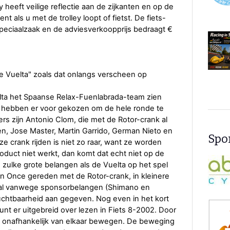
y heeft veilige reflectie aan de zijkanten en op de
nt als u met de trolley loopt of fietst. De fiets-
tsspeciaalzaak en de adviesverkoopprijs bedraagt €
de Vuelta" zoals dat onlangs verscheen op
elta het Spaanse Relax-Fuenlabrada-team zien
en hebben er voor gekozen om de hele ronde te
ers zijn Antonio Clom, die met de Rotor-crank al
, Jose Master, Martin Garrido, German Nieto en
Spon
 crank rijden is niet zo raar, want ze worden
oduct niet werkt, dan komt dat echt niet op de
ls zulke grote belangen als de Vuelta op het spel
n Once gereden met de Rotor-crank, in kleinere
eval vanwege sponsorbelangen (Shimano en
chtbaarheid aan gegeven. Nog even in het kort
unt er uitgebreid over lezen in Fiets 8-2002. Door
onafhankelijk van elkaar bewegen. De beweging