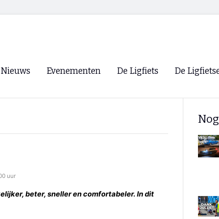
Nieuws
Evenementen
De Ligfiets
De Ligfiets
Voorpagina
Evenementen
Fietsen
Overzicht
Nog
Archief
Winkels
WK Ligfietsen 2026
Ligfietsvereningi
RSS
Lokale Fietsvere
Paastreffen
00 uur
CycleVision
EHPVA & EuSup
ijker, beter, sneller en comfortabeler. In dit
Oliebollentocht
Forum ligfietser