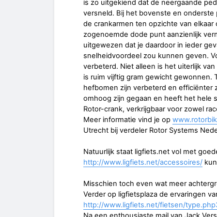
is zo uitgekiend dat de neergaande pe
versneld. Bij het bovenste en onderste
de crankarmen ten opzichte van elkaar 
zogenoemde dode punt aanzienlijk ver
uitgewezen dat je daardoor in ieder gev
snelheidvoordeel zou kunnen geven. Vo
verbeterd. Niet alleen is het uiterlijk 
is ruim vijftig gram gewicht gewonnen. 
hefbomen zijn verbeterd en efficiënter 
omhoog zijn gegaan en heeft het hele 
Rotor-crank, verkrijgbaar voor zowel rac
Meer informatie vind je op
www.rotorbi
Utrecht bij verdeler Rotor Systems Nede
Natuurlijk staat ligfiets.net vol met go
http://www.ligfiets.net/accessoires/
kun 
Misschien toch even wat meer achtergr
Verder op ligfietsplaza de ervaringen va
http://www.ligfiets.net/fietsen/type.p
Na een enthousiaste mail van Jack Versp