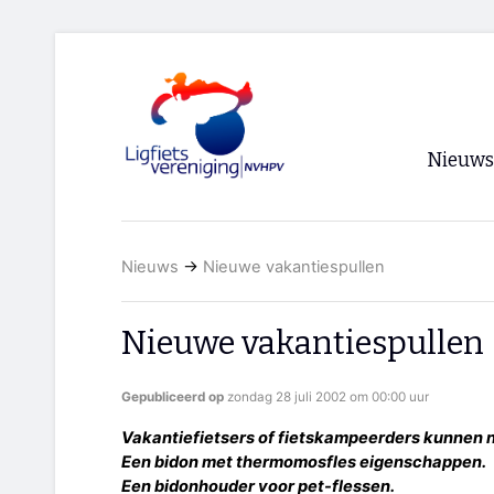
Nieuws
Voorpagi
Nieuws
→
Nieuwe vakantiespullen
Archief
RSS
Nieuwe vakantiespullen
Gepubliceerd op
zondag 28 juli 2002 om 00:00 uur
Vakantiefietsers of fietskampeerders kunnen n
Een bidon met thermomosfles eigenschappen.
Een bidonhouder voor pet-flessen.