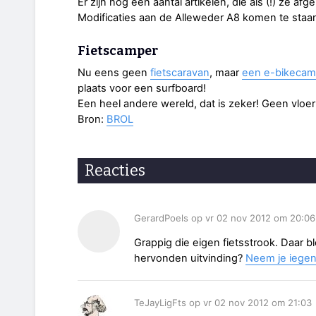
Er zijn nog een aantal artikelen, die als (!) ze 
Modificaties aan de Alleweder A8 komen te sta
Fietscamper
Nu eens geen
fietscaravan
, maar
een e-bikecam
plaats voor een surfboard!
Een heel andere wereld, dat is zeker! Geen vloe
Bron:
BROL
Reacties
GerardPoels op vr 02 nov 2012 om 20:06
Grappig die eigen fietsstrook. Daar b
hervonden uitvinding?
Neem je iegen
TeJayLigFts op vr 02 nov 2012 om 21:03