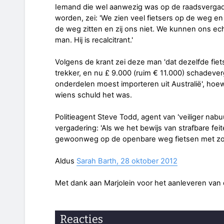
Iemand die wel aanwezig was op de raadsvergad
worden, zei: 'We zien veel fietsers op de weg en
de weg zitten en zij ons niet. We kunnen ons ec
man. Hij is recalcitrant.'
Volgens de krant zei deze man 'dat dezelfde fiet
trekker, en nu £ 9.000 (ruim € 11.000) schadev
onderdelen moest importeren uit Australië', hoewel 
wiens schuld het was.
Politieagent Steve Todd, agent van 'veiliger nabu
vergadering: 'Als we het bewijs van strafbare f
gewoonweg op de openbare weg fietsen met zo'n 
Aldus
Sarah Barth, 28 oktober 2012
Met dank aan Marjolein voor het aanleveren van di
Reacties