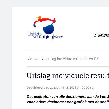
Nieuws
Voorpagi
Nieuws
→
Uitslag individuele resultaten EK
Archief
RSS
Uitslag individuele resu
Gepubliceerd op
zondag 14 juli 2002 om 00:00 uur
De resultaten van alle deelnemers aan de 1 en 3
voor iedere deelnemer een grafiek met de snelh